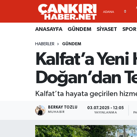
ANASAYFA
Künye
Merkez Hava Durumu
ANASAYFA
GÜNDEM
SİYASET
SPOR
GÜNDEM
İletişim
Merkez Trafik Yoğunluk Haritası
HABERLER
GÜNDEM
Kalfat’a Yeni
SİYASET
Gizlilik Sözleşmesi
Süper Lig Puan Durumu ve Fikstür
SPOR
BİYOGRAFİLER
Tüm Manşetler
Doğan’dan Te
EKONOMİ
EKONOMİ
Son Dakika Haberleri
Kalfat’ta hayata geçirilen hiz
EĞİTİM
GENEL
Haber Arşivi
BERKAY TOZLU
03.07.2025 - 12:05
MUHABIR
YAYINLANMA
P
RESMİ İLANLAR
GÜNDEM
kimdir-nedir-nasil