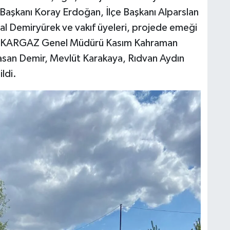
l Başkanı Koray Erdoğan, İlçe Başkanı Alparslan
lal Demiryürek ve vakıf üyeleri, projede emeği
ıca, KARGAZ Genel Müdürü Kasım Kahraman
asan Demir, Mevlüt Karakaya, Rıdvan Aydın
ldi.