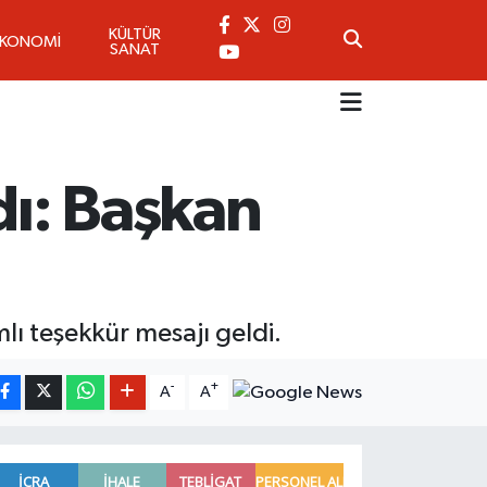
KÜLTÜR
EKONOMİ
SANAT
dı: Başkan
ı teşekkür mesajı geldi.
-
+
A
A