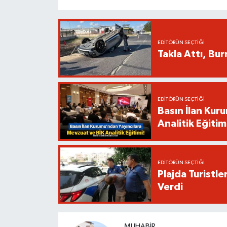
EDITÖRÜN SEÇTIĞI
Takla Attı, Bu
EDITÖRÜN SEÇTIĞI
Basın İlan Kur
Analitik Eğitim
EDITÖRÜN SEÇTIĞI
Plajda Turistl
Verdi
MUHABIR