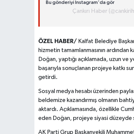
Bu gönderiyi Instagram'da gör
Çankırı Haber (@cankirih
ÖZEL HABER/
Kalfat Belediye Başkan
hizmetin tamamlanmasının ardından ka
Doğan, yaptığı açıklamada, uzun ve y
başarıyla sonuçlanan projeye katkı sun
getirdi.
Sosyal medya hesabı üzerinden payla
beldemize kazandırmış olmanın bahtiya
aktardı. Açıklamasında, özellikle Cu
eden Doğan, projeye siyasi düzeyde s
AK Parti Grup Başkanvekili Muhammet 