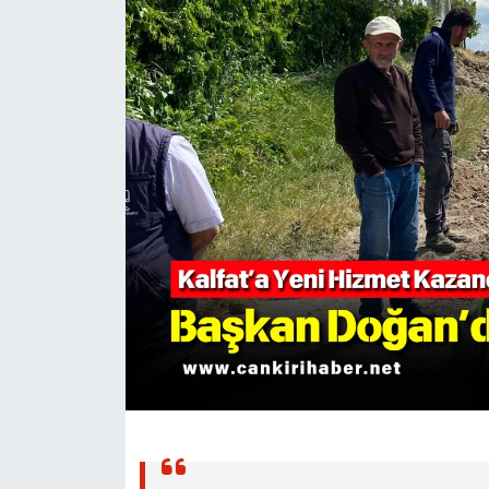
KÜLTÜR SANAT
MAGAZİN
SAĞLIK
SİYASET
SPOR
TEKNOLOJİ
VİZYONDAKİLER
YAŞAM