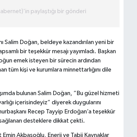
abernet)'in paylaştığı bir gönderi
ı Salim Doğan, beldeye kazandırılan yeni bir
psamlı bir teşekkür mesajı yayımladı. Başkan
oğun emek isteyen bir sürecin ardından
an tüm kişi ve kurumlara minnettarlığını dile
şımda bulunan Salim Doğan, “Bu güzel hizmeti
rlığı içerisindeyiz” diyerek duygularını
mhurbaşkanı Recep Tayyip Erdoğan’a teşekkür
ağlanan desteklere dikkat çekti.
Emin Akbaşoğlu, Enerji ve Tabii Kaynaklar