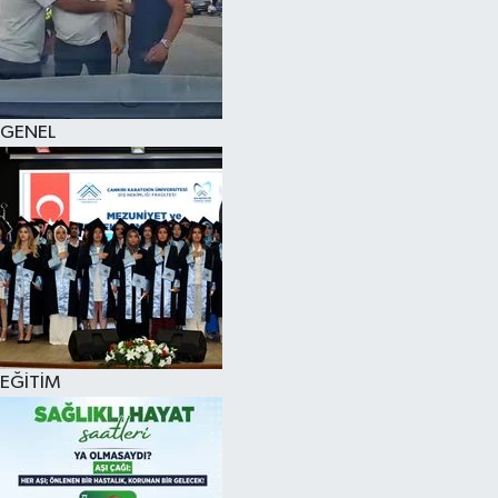
KÜLTÜR SANAT
MAGAZİN
GENEL
SAĞLIK
SİYASET
SPOR
TEKNOLOJİ
VİZYONDAKİLER
EĞİTİM
YAŞAM