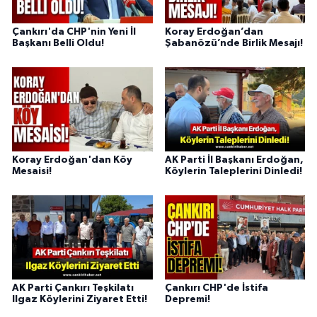
Çankırı'da CHP'nin Yeni İl
Koray Erdoğan’dan
Başkanı Belli Oldu!
Şabanözü’nde Birlik Mesajı!
Koray Erdoğan'dan Köy
AK Parti İl Başkanı Erdoğan,
Mesaisi!
Köylerin Taleplerini Dinledi!
AK Parti Çankırı Teşkilatı
Çankırı CHP'de İstifa
Ilgaz Köylerini Ziyaret Etti!
Depremi!