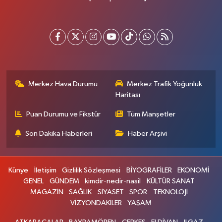
Merkez Hava Durumu
Merkez Trafik Yoğunluk
Haritası
Puan Durumu ve Fikstür
Tüm Manşetler
Son Dakika Haberleri
Haber Arşivi
Künye
İletişim
Gizlilik Sözleşmesi
BİYOGRAFİLER
EKONOMİ
GENEL
GÜNDEM
kimdir-nedir-nasil
KÜLTÜR SANAT
MAGAZİN
SAĞLIK
SİYASET
SPOR
TEKNOLOJİ
VİZYONDAKİLER
YAŞAM