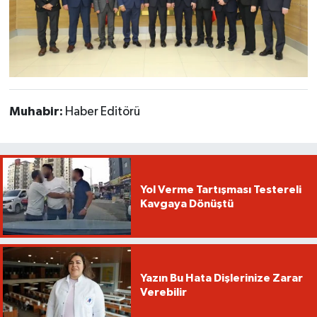
Muhabir:
Haber Editörü
Yol Verme Tartışması Testereli
Kavgaya Dönüştü
Yazın Bu Hata Dişlerinize Zarar
Verebilir