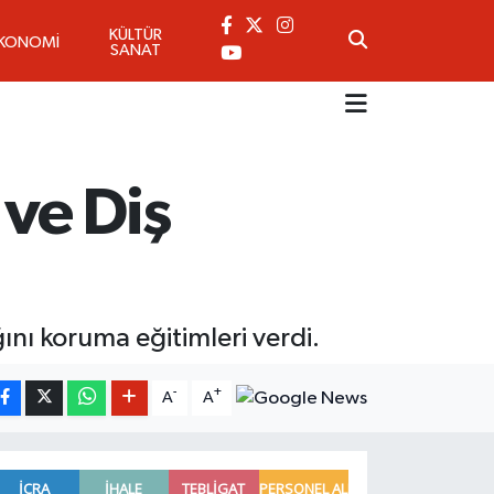
KÜLTÜR
KONOMİ
SANAT
 ve Diş
ğını koruma eğitimleri verdi.
-
+
A
A