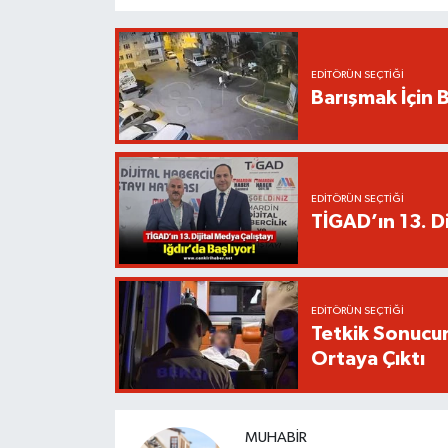
EDITÖRÜN SEÇTIĞI
Barışmak İçin B
EDITÖRÜN SEÇTIĞI
TİGAD’ın 13. Di
EDITÖRÜN SEÇTIĞI
Tetkik Sonucu
Ortaya Çıktı
MUHABIR