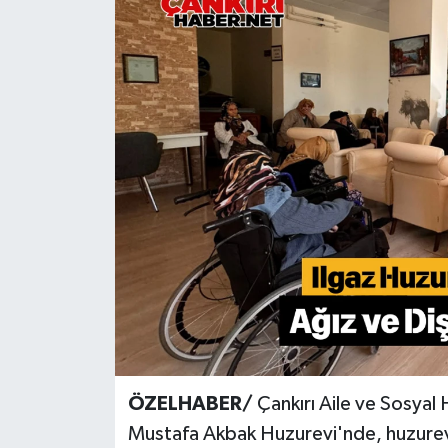
KÜLTÜR SANAT
MAGAZİN
SAĞLIK
SİYASET
SPOR
TEKNOLOJİ
VİZYONDAKİLER
YAŞAM
ÖZELHABER/
Çankırı Aile ve Sosyal 
Mustafa Akbak Huzurevi'nde, huzurevi s