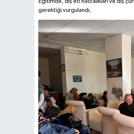
Eğitimde, diş eti hastalıkları ve diş çü
gerektiği vurgulandı.