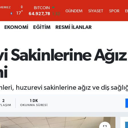
DOLAR
GÜNDEM
SİYASET
SPOR
E
°
17
47,5894
0.08
EURO
55,0398
-0.02
EKONOMİ
EĞİTİM
RESMİ İLANLAR
STERLİN
64,1581
0.16
GRAM ALTIN
i Sakinlerine Ağız
6527.85
0.54
BİST100
13.703
11
mi
BITCOIN
64.927,78
1.32
leri, huzurevi sakinlerine ağız ve diş sağlı
2
1 DK
YLAŞIM
OKUNMA SÜRESI