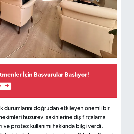
tmenler İçin Başvurular Başlıyor!
e
ğlık durumlarını doğrudan etkileyen önemli bir
ekimleri huzurevi sakinlerine diş fırçalama
arı ve protez kullanımı hakkında bilgi verdi.