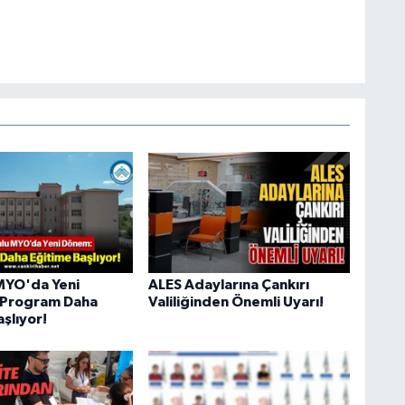
MYO'da Yeni
ALES Adaylarına Çankırı
 Program Daha
Valiliğinden Önemli Uyarı!
şlıyor!