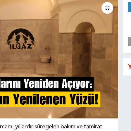
Y
amam, yıllardır süregelen bakım ve tamirat