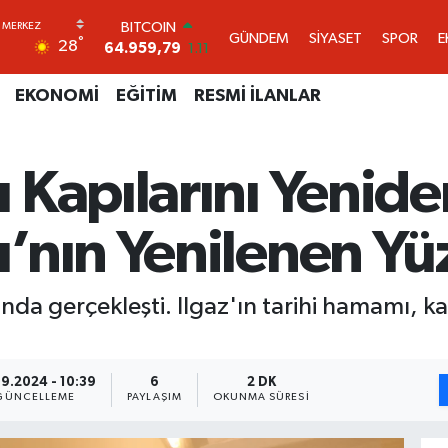
DOLAR
GÜNDEM
SİYASET
SPOR
E
°
28
47,7436
0.18
EURO
55,2510
0.32
EKONOMİ
EĞİTİM
RESMİ İLANLAR
STERLİN
64,4811
0.38
GRAM ALTIN
Kapılarını Yenide
6660.55
0.03
BİST100
13.779
-14
’nın Yenilenen Yü
BITCOIN
64.959,79
1.11
nda gerçekleşti. Ilgaz'ın tarihi hamamı, k
09.2024 - 10:39
6
2 DK
GÜNCELLEME
PAYLAŞIM
OKUNMA SÜRESI