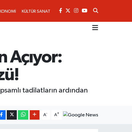
KONOMİ
KÜLTÜR SANAT
n Açıyor:
zü!
apsamlı tadilatların ardından
-
+
A
A