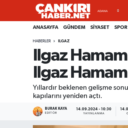
ANASAYFA
Künye
Merkez Hava Durumu
ANASAYFA
GÜNDEM
SİYASET
SPOR
GÜNDEM
İletişim
Merkez Trafik Yoğunluk Haritası
HABERLER
ILGAZ
Ilgaz Hamamı 
SİYASET
Gizlilik Sözleşmesi
Süper Lig Puan Durumu ve Fikstür
SPOR
BİYOGRAFİLER
Tüm Manşetler
Ilgaz Hamamı
EKONOMİ
EKONOMİ
Son Dakika Haberleri
Yıllardır beklenen gelişme sonu
EĞİTİM
GENEL
Haber Arşivi
kapılarını yeniden açtı.
RESMİ İLANLAR
GÜNDEM
BURAK KAYA
14.09.2024 - 10:30
14.
EDITÖR
YAYINLANMA
kimdir-nedir-nasil