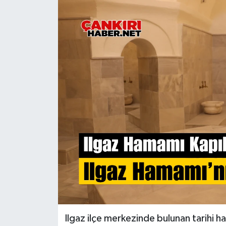
KÜLTÜR SANAT
MAGAZİN
SAĞLIK
SİYASET
SPOR
TEKNOLOJİ
VİZYONDAKİLER
YAŞAM
Ilgaz ilçe merkezinde bulunan tarihi h