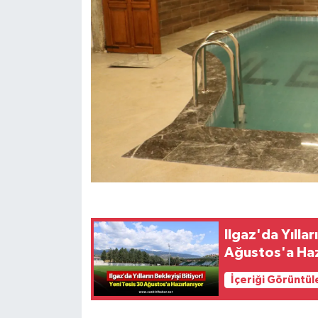
Ilgaz'da Yıllar
Ağustos'a Haz
İçeriği Görüntül