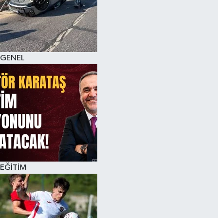
KÜLTÜR SANAT
MAGAZİN
GENEL
SAĞLIK
SİYASET
SPOR
TEKNOLOJİ
VİZYONDAKİLER
EĞİTİM
YAŞAM