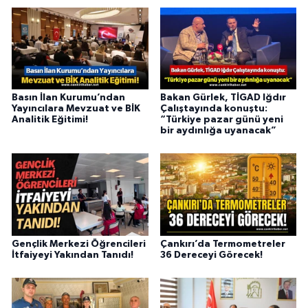
Basın İlan Kurumu’ndan
Bakan Gürlek, TİGAD Iğdır
Yayıncılara Mevzuat ve BİK
Çalıştayında konuştu:
Analitik Eğitimi!
“Türkiye pazar günü yeni
bir aydınlığa uyanacak”
Gençlik Merkezi Öğrencileri
Çankırı’da Termometreler
İtfaiyeyi Yakından Tanıdı!
36 Dereceyi Görecek!