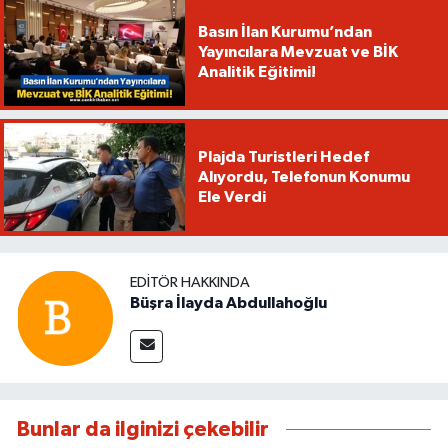
Basın İlan Kurumu’ndan
Yayıncılara Mevzuat ve BİK
Analitik Eğitimi!
Plajda Turistleri Hedef
Alıyordu, Telefonun Konumu
Ele Verdi
EDITÖR HAKKINDA
Büşra İlayda Abdullahoğlu
Bunlar da ilginizi çekebilir