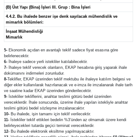
(B) Üst Yapı (Bina) İşleri III. Grup : Bina İşleri
4.4.2. Bu ihalede benzer işe denk sayılacak mühendislik ve
mimarlık bölümleri:
İnşaat Mühendisliği
Mimarlık
5-
Ekonomik açıdan en avantajlı teklif sadece fiyat esasına göre
belirlenecektir.
6-
İhaleye sadece yerli istekliler katılabilecektir.
7-
İhaleye teklif verecek olanların, EKAP hesabına giriş yaparak ihale
dokümanını indirmeleri zorunludur.
8-
Teklifler, EKAP üzerinden teklif mektubu ile ihaleye katılım belgesi ve
diğer ekler kullanılarak hazırlanacak ve e-imza ile imzalanarak ihale tarih
ve saatine kadar EKAP üzerinden gönderilecektir.
9-
İstekliler tekliflerini, anahtar teslimi götürü bedel üzerinden
vereceklerdir. İhale sonucunda, üzerine ihale yapılan istekliyle anahtar
teslimi götürü bedel sözleşme imzalanacaktır.
10-
Bu ihalede, işin tamamı için teklif verilecektir.
11-
İstekliler teklif ettikleri bedelin %3’ünden az olmamak üzere kendi
belirleyecekleri tutarda geçici teminat vereceklerdir.
12-
Bu ihalede elektronik eksiltme yapılmayacaktır.