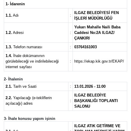
1- İdarenin
KÜLTÜR SANAT
ILGAZ BELEDİYESİ FEN
1.1.
Adı
:
İŞLERİ MÜDÜRLÜĞÜ
MAGAZİN
Yukarı Mahalle Naili Baba
1.2.
Adresi
:
Caddesi No:2A ILGAZ/
ÇANKIRI
SAĞLIK
1.3.
Telefon numarası
:
03764161003
SİYASET
1.4.
İhale dokümanının
görülebileceği ve indirilebileceği
:
https://ekap.kik.gov.tr/EKAP/
internet sayfası
SPOR
2- İhalenin
TEKNOLOJİ
2.1.
Tarih ve Saati
:
13.01.2026 - 11:00
ILGAZ BELEDİYE
2.2.
Yapılacağı (e-tekliflerin
VİZYONDAKİLER
:
BAŞKANLIĞI TOPLANTI
açılacağı) adres
SALONU
YAŞAM
3- İhale konusu yapım işinin
ILGAZ ATIK GETİRME VE