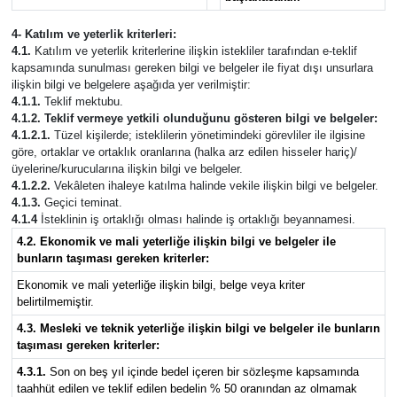
4- Katılım ve yeterlik kriterleri:
4.1.
Katılım ve yeterlik kriterlerine ilişkin istekliler tarafından e-teklif
kapsamında sunulması gereken bilgi ve belgeler ile fiyat dışı unsurlara
ilişkin bilgi ve belgelere aşağıda yer verilmiştir:
4.1.1.
Teklif mektubu.
4.1.2. Teklif vermeye yetkili olunduğunu gösteren bilgi ve belgeler:
4.1.2.1.
Tüzel kişilerde; isteklilerin yönetimindeki görevliler ile ilgisine
göre, ortaklar ve ortaklık oranlarına (halka arz edilen hisseler hariç)/
üyelerine/kurucularına ilişkin bilgi ve belgeler.
4.1.2.2.
Vekâleten ihaleye katılma halinde vekile ilişkin bilgi ve belgeler.
4.1.3.
Geçici teminat.
4.1.4
İsteklinin iş ortaklığı olması halinde iş ortaklığı beyannamesi.
4.2. Ekonomik ve mali yeterliğe ilişkin bilgi ve belgeler ile
bunların taşıması gereken kriterler:
Ekonomik ve mali yeterliğe ilişkin bilgi, belge veya kriter
belirtilmemiştir.
4.3. Mesleki ve teknik yeterliğe ilişkin bilgi ve belgeler ile bunların
taşıması gereken kriterler:
4.3.1.
Son on beş yıl içinde bedel içeren bir sözleşme kapsamında
taahhüt edilen ve teklif edilen bedelin % 50 oranından az olmamak