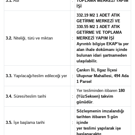
3.1.
Adı
:
TOPLAMA MERKEZİ YAPIM
İŞİ
332.19 M2 1 ADET ATIK
GETİRME MERKEZİ VE
330.55 M2 1 ADET ATIK
GETİRME VE TOPLAMA
3.2.
Niteliği, türü ve miktarı
:
MERKEZİ YAPIM İŞİ
Ayrıntılı bilgiye EKAP’ta yer
alan ihale dokümanı içinde
bulunan idari şartnameden
ulaşılabilir.
Çankırı İli, Ilgaz İlçesi
3.3.
Yapılacağı/teslim edileceği yer
:
Ulupınar Mahallesi, 494 Ada
1 Parsel
Yer tesliminden itibaren
180
3.4.
Süresi/teslim tarihi
:
(YüzSeksen) takvim
günüdür
.
Sözleşmenin imzalandığı
tarihten itibaren 5 gün
3.5.
İşe başlama tarihi
:
içinde
yer teslimi yapılarak işe
başlanacaktır.