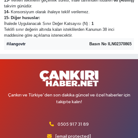
13-
Verilen tekliflerin geçerlilik süresi, ihale tarihinden itibaren
60 (Altmış)
takvim günüdür.
14-
Konsorsiyum olarak ihaleye teklif verilemez.
15- Diğer hususlar:
İhalede Uygulanacak Sınır Değer Katsayısı (N) :
1
Teklifi sınır değerin altında kalan isteklilerden Kanunun 38 inci
maddesine göre açıklama istenecektir.
#ilangovtr
Basın No ILN02370865
Çankırı ve Türkiye'den son dakika güncel ve özel haberler için
takipte kalın!
0505 917 31 89
[email protected]