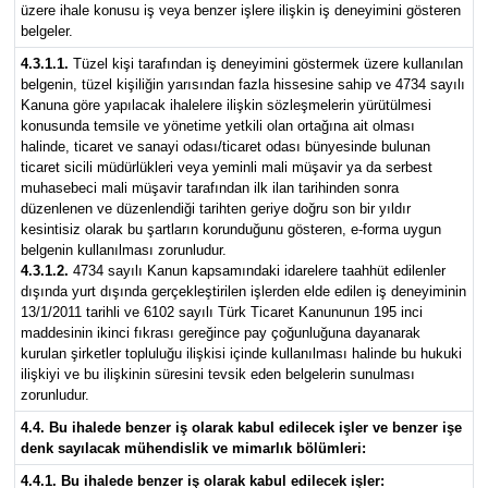
üzere ihale konusu iş veya benzer işlere ilişkin iş deneyimini gösteren
belgeler.
4.3.1.1.
Tüzel kişi tarafından iş deneyimini göstermek üzere kullanılan
belgenin, tüzel kişiliğin yarısından fazla hissesine sahip ve 4734 sayılı
Kanuna göre yapılacak ihalelere ilişkin sözleşmelerin yürütülmesi
konusunda temsile ve yönetime yetkili olan ortağına ait olması
halinde, ticaret ve sanayi odası/ticaret odası bünyesinde bulunan
ticaret sicili müdürlükleri veya yeminli mali müşavir ya da serbest
muhasebeci mali müşavir tarafından ilk ilan tarihinden sonra
düzenlenen ve düzenlendiği tarihten geriye doğru son bir yıldır
kesintisiz olarak bu şartların korunduğunu gösteren, e-forma uygun
belgenin kullanılması zorunludur.
4.3.1.2.
4734 sayılı Kanun kapsamındaki idarelere taahhüt edilenler
dışında yurt dışında gerçekleştirilen işlerden elde edilen iş deneyiminin
13/1/2011 tarihli ve 6102 sayılı Türk Ticaret Kanununun 195 inci
maddesinin ikinci fıkrası gereğince pay çoğunluğuna dayanarak
kurulan şirketler topluluğu ilişkisi içinde kullanılması halinde bu hukuki
ilişkiyi ve bu ilişkinin süresini tevsik eden belgelerin sunulması
zorunludur.
4.4. Bu ihalede benzer iş olarak kabul edilecek işler ve benzer işe
denk sayılacak mühendislik ve mimarlık bölümleri:
4.4.1. Bu ihalede benzer iş olarak kabul edilecek işler: