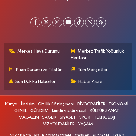
Merkez Hava Durumu
Merkez Trafik Yoğunluk
Haritası
Puan Durumu ve Fikstür
Tüm Manşetler
Son Dakika Haberleri
Haber Arşivi
Künye
İletişim
Gizlilik Sözleşmesi
BİYOGRAFİLER
EKONOMİ
GENEL
GÜNDEM
kimdir-nedir-nasil
KÜLTÜR SANAT
MAGAZİN
SAĞLIK
SİYASET
SPOR
TEKNOLOJİ
VİZYONDAKİLER
YAŞAM
ATKARACALAR
BAYRAMÖREN
ÇERKEŞ
ELDİVAN
ILGAZ