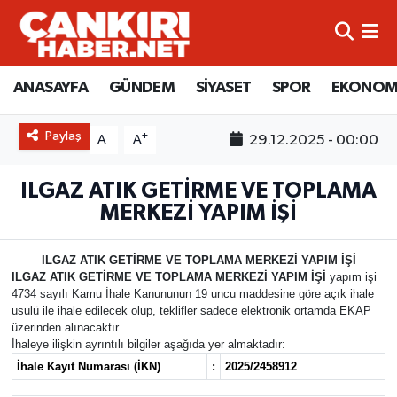
ANASAYFA
Künye
Merkez Hava Durumu
ANASAYFA
GÜNDEM
SİYASET
SPOR
EKONOM
GÜNDEM
İletişim
Merkez Trafik Yoğunluk Haritası
Paylaş
-
+
29.12.2025 - 00:00
A
A
SİYASET
Gizlilik Sözleşmesi
Süper Lig Puan Durumu ve Fikstür
ILGAZ ATIK GETİRME VE TOPLAMA
SPOR
BİYOGRAFİLER
Tüm Manşetler
MERKEZİ YAPIM İŞİ
EKONOMİ
EKONOMİ
Son Dakika Haberleri
ILGAZ ATIK GETİRME VE TOPLAMA MERKEZİ YAPIM İŞİ
ILGAZ ATIK GETİRME VE TOPLAMA MERKEZİ YAPIM İŞİ
yapım işi
EĞİTİM
GENEL
Haber Arşivi
4734 sayılı Kamu İhale Kanununun 19 uncu maddesine göre açık ihale
usulü ile ihale edilecek olup, teklifler sadece elektronik ortamda EKAP
üzerinden alınacaktır.
RESMİ İLANLAR
GÜNDEM
İhaleye ilişkin ayrıntılı bilgiler aşağıda yer almaktadır:
İhale Kayıt Numarası (İKN)
:
2025/2458912
kimdir-nedir-nasil