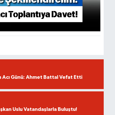
in Acı Günü: Ahmet Battal Vefat Etti
şkan Uslu Vatandaşlarla Buluştu!