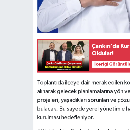
Çankırı’da Ku
Oldular!
İçeriği Görüntül
Toplantıda ilçeye dair merak edilen ko
alınarak gelecek planlamalarına yön ver
projeleri, yaşadıkları sorunları ve çöz
bulacak. Bu sayede yerel yönetimle halk
kurulması hedefleniyor.