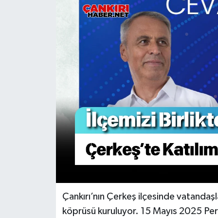
KÜLTÜR SANAT
MAGAZİN
SAĞLIK
SİYASET
SPOR
TEKNOLOJİ
VİZYONDAKİLER
YAŞAM
Çankırı’nın Çerkeş ilçesinde vatandaşla
köprüsü kuruluyor. 15 Mayıs 2025 Pe