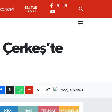
KÜLTÜR
EKONOMİ
SANAT
: Çerkeş’te
-
+
A
A