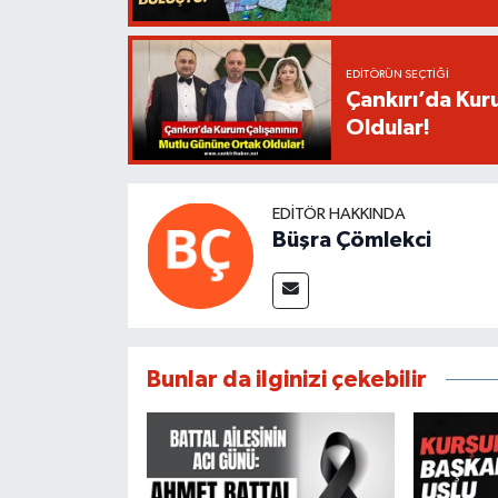
EDITÖRÜN SEÇTIĞI
Çankırı’da Kur
Oldular!
EDITÖR HAKKINDA
Büşra Çömlekci
Bunlar da ilginizi çekebilir