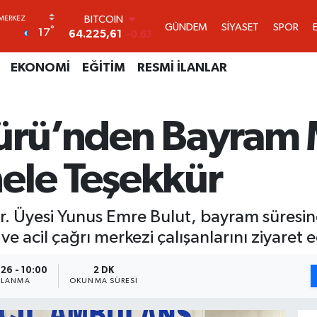
DOLAR
GÜNDEM
SİYASET
SPOR
°
17
47,7143
0.16
EURO
55,0317
-0.02
EKONOMİ
EĞİTİM
RESMİ İLANLAR
STERLİN
64,2463
0.07
GRAM ALTIN
dürü’nden Bayram 
6510.40
0.45
BİST100
13.799
70
ele Teşekkür
BITCOIN
64.225,61
-0.63
ğr. Üyesi Yunus Emre Bulut, bayram süresi
 ve acil çağrı merkezi çalışanlarını ziyaret
26 - 10:00
2 DK
NLANMA
OKUNMA SÜRESI