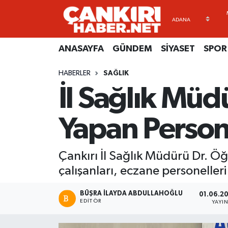
ANASAYFA
Künye
Merkez Hava Durumu
ANASAYFA
GÜNDEM
SİYASET
SPOR
GÜNDEM
İletişim
Merkez Trafik Yoğunluk Haritası
HABERLER
SAĞLIK
İl Sağlık Mü
SİYASET
Gizlilik Sözleşmesi
Süper Lig Puan Durumu ve Fikstür
SPOR
BİYOGRAFİLER
Tüm Manşetler
Yapan Person
EKONOMİ
EKONOMİ
Son Dakika Haberleri
Çankırı İl Sağlık Müdürü Dr. Ö
EĞİTİM
GENEL
Haber Arşivi
çalışanları, eczane personelleri
RESMİ İLANLAR
GÜNDEM
BÜŞRA İLAYDA ABDULLAHOĞLU
01.06.20
EDITÖR
YAYI
kimdir-nedir-nasil