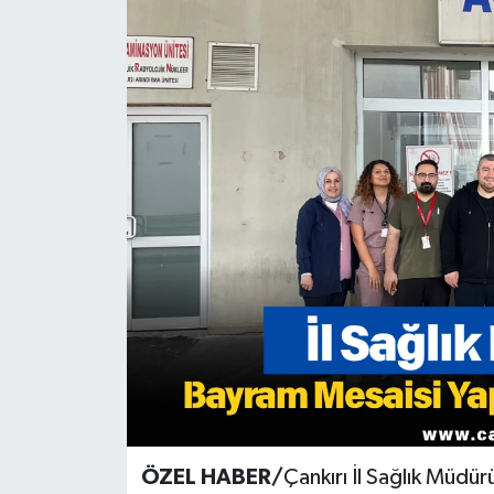
KÜLTÜR SANAT
MAGAZİN
SAĞLIK
SİYASET
SPOR
TEKNOLOJİ
VİZYONDAKİLER
YAŞAM
ÖZEL HABER/
Çankırı İl Sağlık Müdü