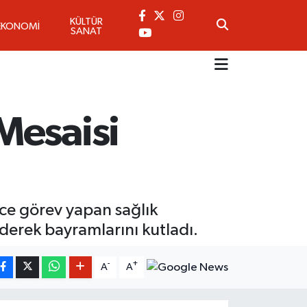
KÜLTÜR
EKONOMİ
SANAT
Mesaisi
nce görev yapan sağlık
 ederek bayramlarını kutladı.
-
+
A
A