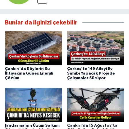
Bunlar da ilginizi çekebilir
Çankırı’da Köylerin Su
Çerkeş’te 149 Aileyi Ev
İhtiyacına Güneş Enerjili
Sahibi Yapacak Projede
Çözüm
Çalışmalar Sürüyor
Jandarma’nın Üzüm Salkımı
Çankırı’da 15 Ağustos’ta