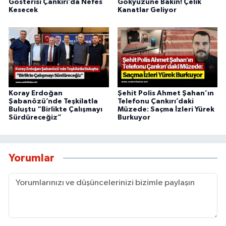
Gösterisi Çankırı’da Nefes
Gökyüzüne Bakın! Çelik
Kesecek
Kanatlar Geliyor
Koray Erdoğan
Şehit Polis Ahmet Şahan’ın
Şabanözü’nde Teşkilatla
Telefonu Çankırı’daki
Buluştu “Birlikte Çalışmayı
Müzede: Saçma İzleri Yürek
Sürdüreceğiz”
Burkuyor
Yorumlar