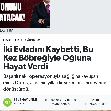
EĞİTİM
HABERLER
GÜNDEM
İki Evladını Kaybetti, Bu
Kez Böbreğiyle Oğluna
Hayat Verdi
Başarılı nakil operasyonuyla sağlığına kavuşan
minik Doruk, ailesinin yıllardır süren acısını sevince
dönüştürdü.
SELENAY ÜNLÜ
08.07.2026 - 18:00
2 DK
EDITÖR
YAYINLANMA
OKUNMA SÜRESI