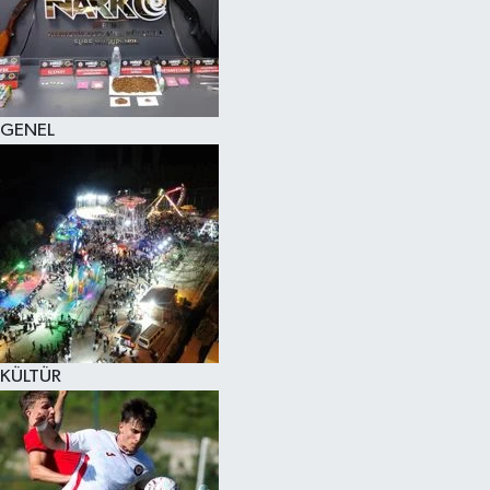
KÜLTÜR SANAT
MAGAZİN
GENEL
SAĞLIK
SİYASET
SPOR
TEKNOLOJİ
VİZYONDAKİLER
KÜLTÜR
YAŞAM