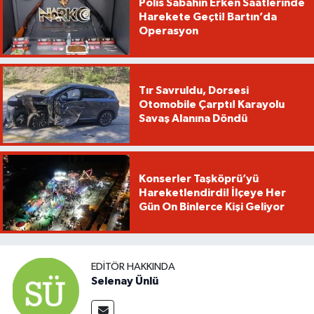
Polis Sabahın Erken Saatlerinde
Harekete Geçti! Bartın’da
Operasyon
Tır Savruldu, Dorsesi
Otomobile Çarptı! Karayolu
Savaş Alanına Döndü
Konserler Taşköprü’yü
Hareketlendirdi! İlçeye Her
Gün On Binlerce Kişi Geliyor
EDITÖR HAKKINDA
Selenay Ünlü