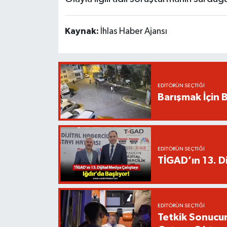
Kaynak:
İhlas Haber Ajansı
EDITÖRÜN SEÇTIĞI
Barışmak İçin B
EDITÖRÜN SEÇTIĞI
TİGAD’ın 13. Di
EDITÖRÜN SEÇTIĞI
Tetkik Sonucu