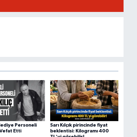
lediye Personeli
Sarı Kılçık pirincinde fiyat
 Vefat Etti
beklentisi: Kilogramı 400
TL'yi görebilir!