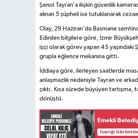
Şenol Tayran'a ilişkin güvenlik kamerası
alınan 5 şüpheli ise tutuklanarak ceza
Olay, 29 Haziran'da Basmane semtind
Edinilen bilgilere göre, İzmir Büyükş
işçi olarak görev yapan 45 yaşındaki 
grupla eğlence mekanına gitti.
İddiaya göre, ilerleyen saatlerde ma
anlaşmazlık nedeniyle Tayran ve arkada
çıktı. Kısa sürede büyüyen tartışma, t
dönüştü.
Emekli Belediy
İçeriği Görüntül