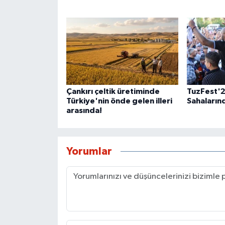
Çankırı çeltik üretiminde
TuzFest'2
Türkiye'nin önde gelen illeri
Sahalarınd
arasında!
Yorumlar