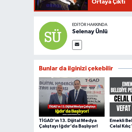
Ortaya Çıktı
EDITÖR HAKKINDA
Selenay Ünlü
Bunlar da ilginizi çekebilir
TİGAD’ın 13. Dijital Medya
Emekli Be
Çalıştayı Iğdır’da Başlıyor!
Celal Kılıç