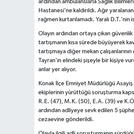
ardından ambulanslarla Sağlık Bilimler
Hastanesi'ne kaldırıldı. Ağır yaralan
rağmen kurtarılamadı. Yaralı D.T.'nin 
Olayın ardından ortaya çıkan güvenli
tartışmanın kısa sürede büyüyerek k
tartışmaya diğer mekan çalışanlarının
Tayran'ın elindeki şişeyle bir kişiye vu
anlar yer alıyor.
Konak İlçe Emniyet Müdürlüğü Asayiş
ekiplerinin yürüttüğü soruşturma kapsa
R.E. (47), M.K. (50), E.A. (39) ve K.Ö.
ardından adliyeye sevk edilen 5 şüphel
cezaevine gönderildi.
Olayla ilgili adli soruşturmanın sürdüğü 