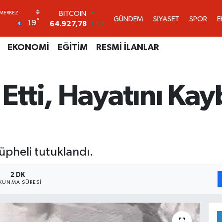
DOLAR
GÜNDEM
SİYASET
SPOR
E
°
19
47,5894
0.08
EURO
55,0398
-0.02
EKONOMİ
EĞİTİM
RESMİ İLANLAR
STERLİN
64,1581
0.16
GRAM ALTIN
 Etti, Hayatını Kay
6527.85
0.54
BİST100
13.703
11
BITCOIN
64.927,78
1.32
şüpheli tutuklandı.
2 DK
KUNMA SÜRESI