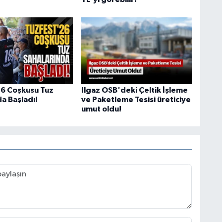
6 Coşkusu Tuz
Ilgaz OSB'deki Çeltik İşleme
a Başladı!
ve Paketleme Tesisi üreticiye
umut oldu!