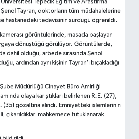
i Üniversitesi Tepecik Eğitim ve Araştırma
an Şenol Tayran, doktorların tüm müdahalelerine
ise hastanedeki tedavisinin sürdüğü öğrenildi.
k kamerası görüntülerinde, masada başlayan
avgaya dönüştüğü görülüyor. Görüntülerde,
 da dahil olduğu, arbede sırasında Şenol
rduğu, ardından aynı kişinin Tayran'ı bıçakladığı
 Şube Müdürlüğü Cinayet Büro Amirliği
mında olaya karıştıkları belirlenen R.E. (27),
 (35) gözaltına alındı. Emniyetteki işlemlerinin
i, çıkarıldıkları mahkemece tutuklanarak
bildirildi.