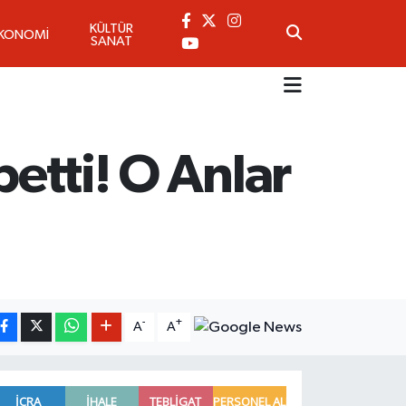
KÜLTÜR
KONOMİ
SANAT
betti! O Anlar
-
+
A
A