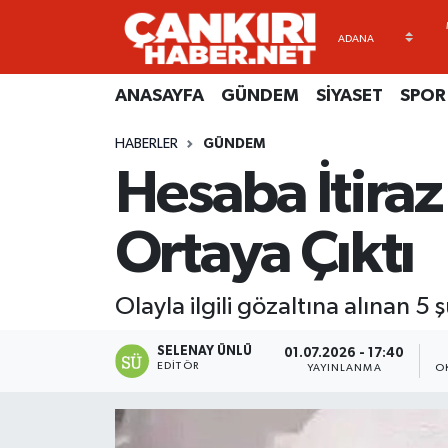
ANASAYFA
Künye
Merkez Hava Durumu
ANASAYFA
GÜNDEM
SİYASET
SPOR
GÜNDEM
İletişim
Merkez Trafik Yoğunluk Haritası
HABERLER
GÜNDEM
Hesaba İtiraz
SİYASET
Gizlilik Sözleşmesi
Süper Lig Puan Durumu ve Fikstür
SPOR
BİYOGRAFİLER
Tüm Manşetler
Ortaya Çıktı
EKONOMİ
EKONOMİ
Son Dakika Haberleri
Olayla ilgili gözaltına alınan 5 
EĞİTİM
GENEL
Haber Arşivi
SELENAY ÜNLÜ
01.07.2026 - 17:40
EDITÖR
YAYINLANMA
O
RESMİ İLANLAR
GÜNDEM
kimdir-nedir-nasil