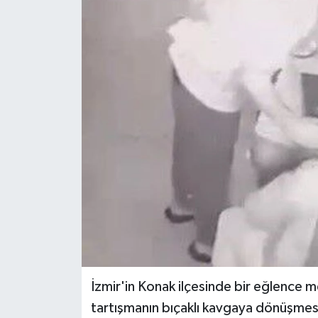
KÜLTÜR SANAT
MAGAZİN
SAĞLIK
SİYASET
SPOR
TEKNOLOJİ
VİZYONDAKİLER
YAŞAM
İzmir'in Konak ilçesinde bir eğlence 
tartışmanın bıçaklı kavgaya dönüşmesi