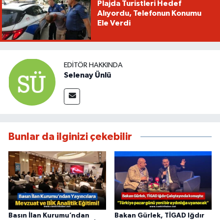
Plajda Turistleri Hedef
Alıyordu, Telefonun Konumu
Ele Verdi
EDITÖR HAKKINDA
Selenay Ünlü
Bunlar da ilginizi çekebilir
Basın İlan Kurumu’ndan
Bakan Gürlek, TİGAD Iğdır