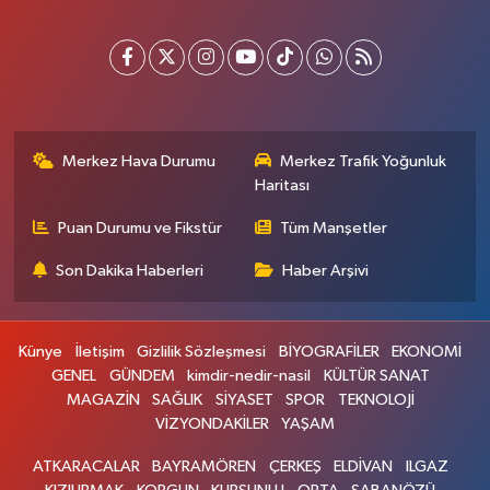
Merkez Hava Durumu
Merkez Trafik Yoğunluk
Haritası
Puan Durumu ve Fikstür
Tüm Manşetler
Son Dakika Haberleri
Haber Arşivi
Künye
İletişim
Gizlilik Sözleşmesi
BİYOGRAFİLER
EKONOMİ
GENEL
GÜNDEM
kimdir-nedir-nasil
KÜLTÜR SANAT
MAGAZİN
SAĞLIK
SİYASET
SPOR
TEKNOLOJİ
VİZYONDAKİLER
YAŞAM
ATKARACALAR
BAYRAMÖREN
ÇERKEŞ
ELDİVAN
ILGAZ