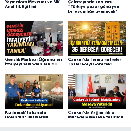
Yayıncılara Mevzuat ve BİK
Çalıştayında konuştu:
Analitik Eğitimi!
“Türkiye pazar günü yeni
bir aydınlığa uyanacak”
Gençlik Merkezi Öğrencileri
Çankırı’da Termometreler
İtfaiyeyi Yakından Tanıdı!
36 Dereceyi Görecek!
Kızılırmak’ta Esnafa
Çankırı’da Bağımlılıkla
Dolandırıcılık Uyarısı!
Mücadele Masaya Yatırıldı!