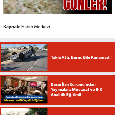
Kaynak:
Haber Merkezi
Takla Attı, Burnu Bile Kanamadı!
Basın İlan Kurumu’ndan
Yayıncılara Mevzuat ve BİK
Analitik Eğitimi!