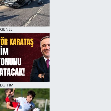
KÜLTÜR SANAT
MAGAZİN
GENEL
SAĞLIK
SİYASET
SPOR
TEKNOLOJİ
VİZYONDAKİLER
EĞİTİM
YAŞAM