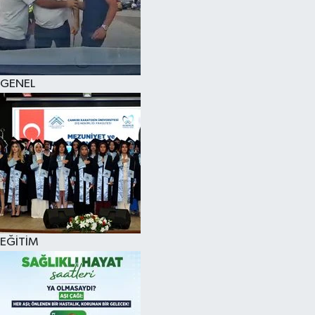
KÜLTÜR SANAT
MAGAZİN
GENEL
SAĞLIK
SİYASET
SPOR
TEKNOLOJİ
VİZYONDAKİLER
EĞİTİM
YAŞAM