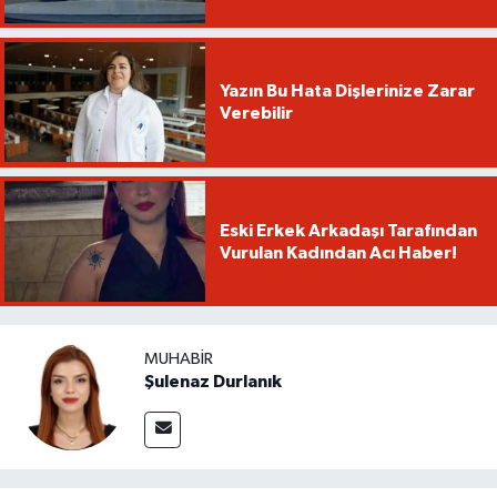
Yazın Bu Hata Dişlerinize Zarar
Verebilir
Eski Erkek Arkadaşı Tarafından
Vurulan Kadından Acı Haber!
MUHABIR
Şulenaz Durlanık