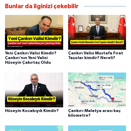
Bunlar da ilginizi çekebilir
Yeni Çankırı Valisi Kimdir?
Çankırı Valisi Mustafa Fırat
Çankırı’nın Yeni Valisi
Taşolar kimdir? Nereli?
Hüseyin Çakırtaş Oldu
Hüseyin Kocabıyık Kimdir?
Çankırı-Malatya arası kaç
kilometre?