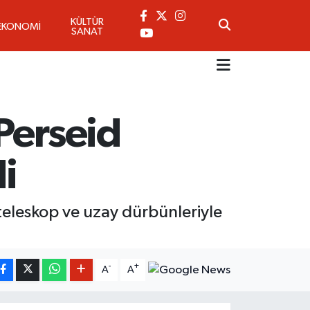
KÜLTÜR
EKONOMİ
SANAT
Perseid
i
teleskop ve uzay dürbünleriyle
-
+
A
A