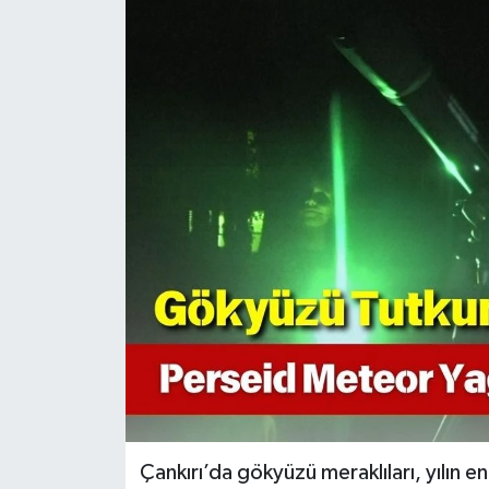
KÜLTÜR SANAT
MAGAZİN
SAĞLIK
SİYASET
SPOR
TEKNOLOJİ
VİZYONDAKİLER
YAŞAM
Çankırı’da gökyüzü meraklıları, yılın en