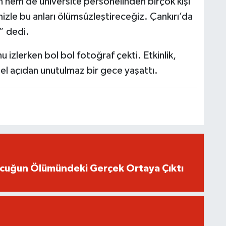
n hem de üniversite personelinden birçok kişi
zle bu anları ölümsüzleştireceğiz. Çankırı’da
” dedi.
izlerken bol bol fotoğraf çekti. Etkinlik,
sel açıdan unutulmaz bir gece yaşattı.
ocuğun Ölümündeki Gerçek Ortaya Çıktı