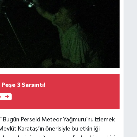
 Peşe 3 Sarsıntı!
e
n, “Bugün Perseid Meteor Yağmuru’nu izlemek
evlüt Karataş’ın önerisiyle bu etkinliği