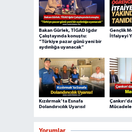
Bakan Gürlek, TİGAD Iğdır
Gençlik M
Çalıştayında konuştu:
İtfaiyeyi 
“Türkiye pazar günü yeni bir
aydınlığa uyanacak”
Kızılırmak’ta Esnafa
Çankırı’da
Dolandırıcılık Uyarısı!
Mücadele 
Yorumlar