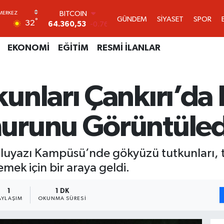
DOLAR
GÜNDEM
SİYASET
SPOR
°
32
47,7069
0.17
EURO
55,0265
0.01
EKONOMİ
EĞİTİM
RESMİ İLANLAR
STERLİN
64,1897
0.02
GRAM ALTIN
unları Çankırı’da 
6618.49
2.12
BİST100
13.887
64
urunu Görüntüled
BITCOIN
64.360,53
-0.76
 Uluyazı Kampüsü’nde gökyüzü tutkunları, 
mek için bir araya geldi.
1
1 DK
AYLAŞIM
OKUNMA SÜRESI