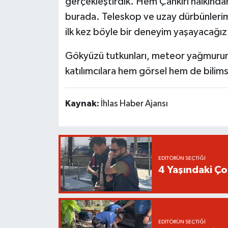
gerçekleştirdik. Hem Çankırı halkında
burada. Teleskop ve uzay dürbünlerimi
ilk kez böyle bir deneyim yaşayacağız
Gökyüzü tutkunları, meteor yağmurunu 
katılımcılara hem görsel hem de bilim
Kaynak:
İhlas Haber Ajansı
EDITÖRÜN SEÇTIĞI
4 Yaşındaki Ç
EDITÖRÜN SEÇTIĞI