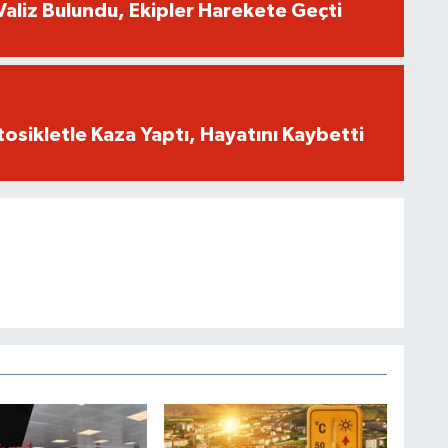
Valiz Bulundu, Ekipler Harekete Geçti
tosikletle Kaza Yaptı, Hayatını Kaybetti