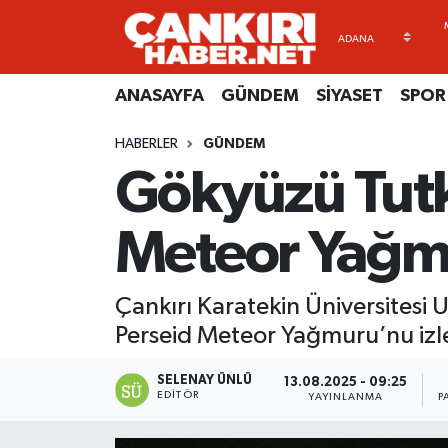
ANASAYFA
Künye
Merkez Hava Durumu
ANASAYFA
GÜNDEM
SİYASET
SPOR
GÜNDEM
İletişim
Merkez Trafik Yoğunluk Haritası
HABERLER
GÜNDEM
Gökyüzü Tutk
SİYASET
Gizlilik Sözleşmesi
Süper Lig Puan Durumu ve Fikstür
SPOR
BİYOGRAFİLER
Tüm Manşetler
Meteor Yağm
EKONOMİ
EKONOMİ
Son Dakika Haberleri
Çankırı Karatekin Üniversitesi
EĞİTİM
GENEL
Haber Arşivi
Perseid Meteor Yağmuru’nu izle
RESMİ İLANLAR
GÜNDEM
SELENAY ÜNLÜ
13.08.2025 - 09:25
EDITÖR
YAYINLANMA
P
kimdir-nedir-nasil