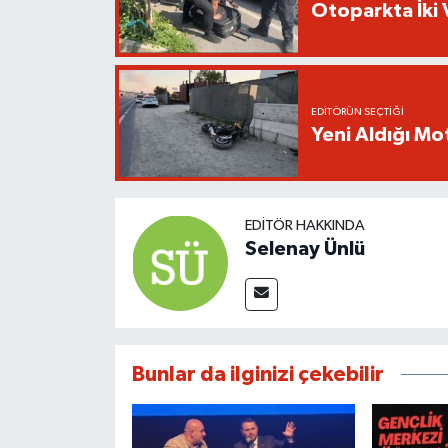
Otoparkta İki 
EDITÖRÜN SEÇTIĞI
Yeni Aldığı Mo
EDITÖR HAKKINDA
Selenay Ünlü
Bunlar da ilginizi çekebilir