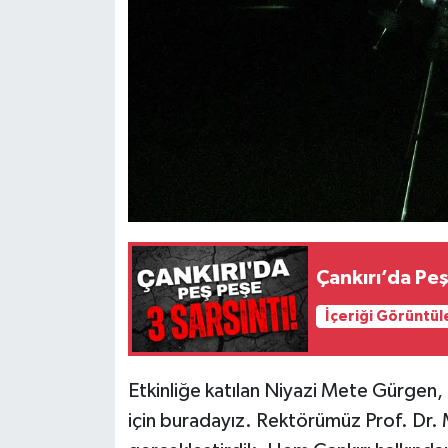
Çankırı’da Peş
İçeriği Görüntül
Etkinliğe katılan Niyazi Mete Gürge
için buradayız. Rektörümüz Prof. Dr. M