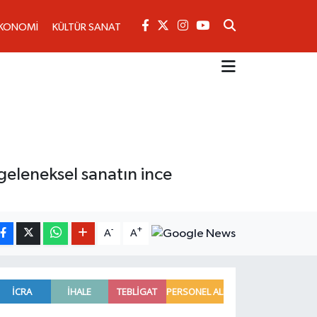
KONOMİ
KÜLTÜR SANAT
 geleneksel sanatın ince
-
+
A
A