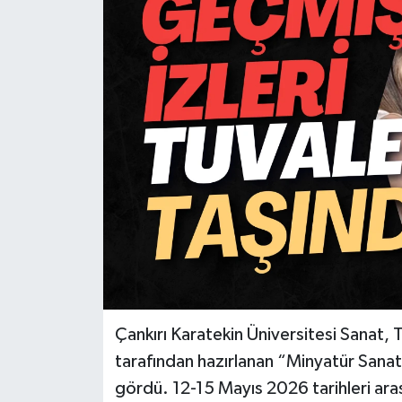
KÜLTÜR SANAT
MAGAZİN
SAĞLIK
SİYASET
SPOR
TEKNOLOJİ
VİZYONDAKİLER
Çankırı Karatekin Üniversitesi Sanat,
YAŞAM
tarafından hazırlanan “Minyatür Sanat
gördü. 12-15 Mayıs 2026 tarihleri ar