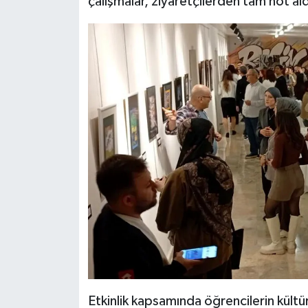
çalışmalar, ziyaretçilerden tam not ald
Etkinlik kapsamında öğrencilerin kültüre