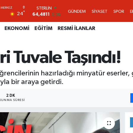
GRAM ALTIN
GÜNDEM
SİYASET
SPOR
E
°
24
6660.55
0.03
BİST100
13.779
-14
EKONOMİ
EĞİTİM
RESMİ İLANLAR
BITCOIN
64.959,79
1.11
DOLAR
ri Tuvale Taşındı!
47,7436
0.18
EURO
55,2510
0.32
STERLİN
ğrencilerinin hazırladığı minyatür eserler,
64,4811
0.38
a bir araya getirdi.
2 DK
KUNMA SÜRESI