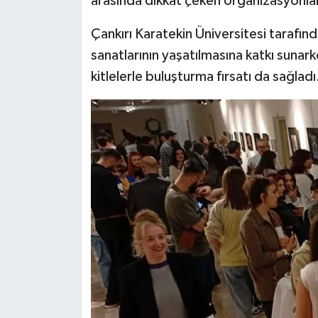
arasında dikkat çeken organizasyonlard
Çankırı Karatekin Üniversitesi tarafın
sanatlarının yaşatılmasına katkı sunark
kitlelerle buluşturma fırsatı da sağladı