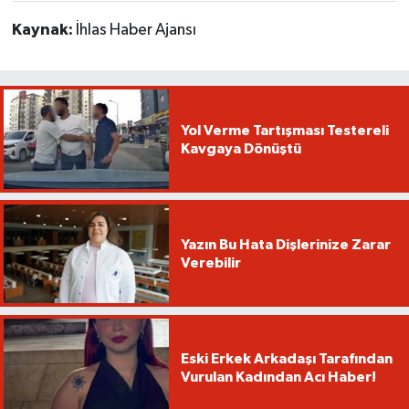
Kaynak:
İhlas Haber Ajansı
Yol Verme Tartışması Testereli
Kavgaya Dönüştü
Yazın Bu Hata Dişlerinize Zarar
Verebilir
Eski Erkek Arkadaşı Tarafından
Vurulan Kadından Acı Haber!