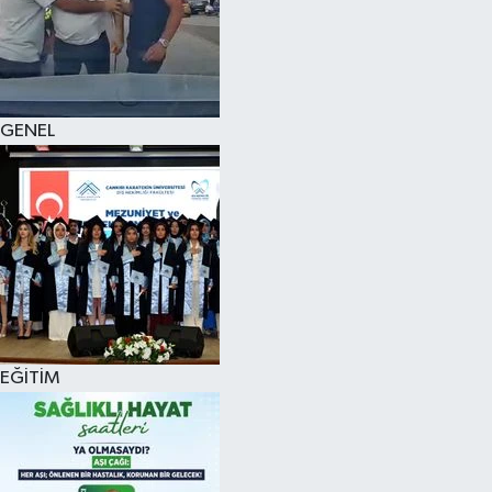
KÜLTÜR SANAT
MAGAZİN
GENEL
SAĞLIK
SİYASET
SPOR
TEKNOLOJİ
VİZYONDAKİLER
EĞİTİM
YAŞAM