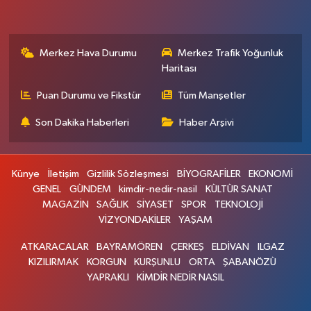
Merkez Hava Durumu
Merkez Trafik Yoğunluk
Haritası
Puan Durumu ve Fikstür
Tüm Manşetler
Son Dakika Haberleri
Haber Arşivi
Künye
İletişim
Gizlilik Sözleşmesi
BİYOGRAFİLER
EKONOMİ
GENEL
GÜNDEM
kimdir-nedir-nasil
KÜLTÜR SANAT
MAGAZİN
SAĞLIK
SİYASET
SPOR
TEKNOLOJİ
VİZYONDAKİLER
YAŞAM
ATKARACALAR
BAYRAMÖREN
ÇERKEŞ
ELDİVAN
ILGAZ
KIZILIRMAK
KORGUN
KURŞUNLU
ORTA
ŞABANÖZÜ
YAPRAKLI
KİMDİR NEDİR NASIL