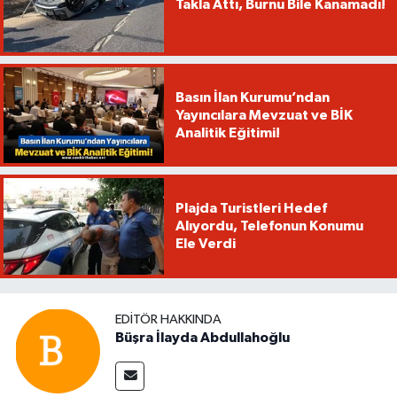
Takla Attı, Burnu Bile Kanamadı!
Basın İlan Kurumu’ndan
Yayıncılara Mevzuat ve BİK
Analitik Eğitimi!
Plajda Turistleri Hedef
Alıyordu, Telefonun Konumu
Ele Verdi
EDITÖR HAKKINDA
Büşra İlayda Abdullahoğlu