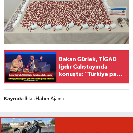
Bakan Gürlek, TİGAD
Iğdır Çalıştayında
konuştu: “Türkiye pazar
günü yeni bir aydınlığa
uyanacak”
Kaynak:
İhlas Haber Ajansı