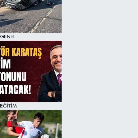
KÜLTÜR SANAT
MAGAZİN
GENEL
SAĞLIK
SİYASET
SPOR
TEKNOLOJİ
VİZYONDAKİLER
EĞİTİM
YAŞAM