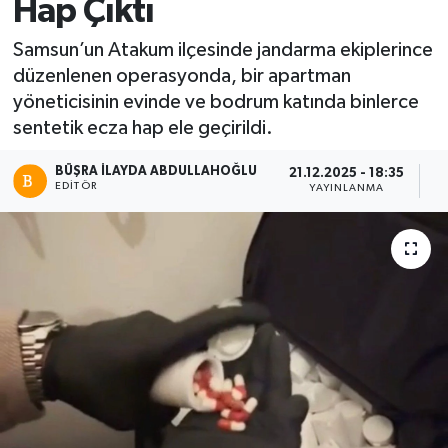
Hap Çıktı
Samsun’un Atakum ilçesinde jandarma ekiplerince
düzenlenen operasyonda, bir apartman
yöneticisinin evinde ve bodrum katında binlerce
sentetik ecza hap ele geçirildi.
BÜŞRA İLAYDA ABDULLAHOĞLU
21.12.2025 - 18:35
EDITÖR
YAYINLANMA
O