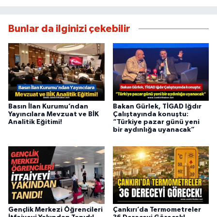
Bunlar da ilginizi çekebilir
Basın İlan Kurumu’ndan
Bakan Gürlek, TİGAD Iğdır
Yayıncılara Mevzuat ve BİK
Çalıştayında konuştu:
Analitik Eğitimi!
“Türkiye pazar günü yeni
bir aydınlığa uyanacak”
Gençlik Merkezi Öğrencileri
Çankırı’da Termometreler