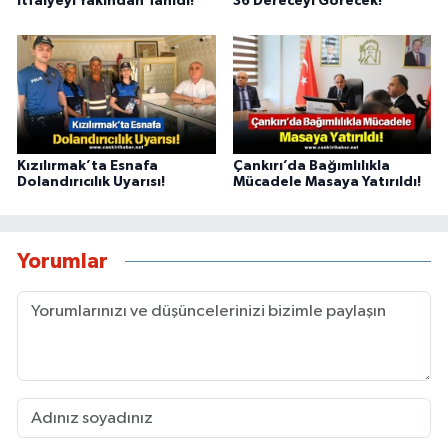
İtfaiyeyi Yakından Tanıdı!
36 Dereceyi Görecek!
Kızılırmak’ta Esnafa
Çankırı’da Bağımlılıkla
Dolandırıcılık Uyarısı!
Mücadele Masaya Yatırıldı!
Yorumlar