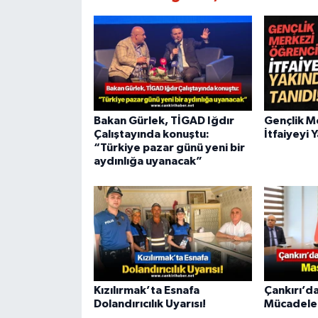
Bakan Gürlek, TİGAD Iğdır
Gençlik M
Çalıştayında konuştu:
İtfaiyeyi 
“Türkiye pazar günü yeni bir
aydınlığa uyanacak”
Kızılırmak’ta Esnafa
Çankırı’da
Dolandırıcılık Uyarısı!
Mücadele 