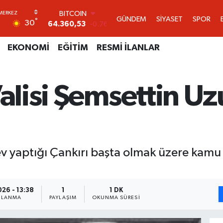
64.360,53
-0.76
DOLAR
GÜNDEM
SİYASET
SPOR
°
30
47,7069
0.17
EURO
EKONOMİ
EĞİTİM
RESMİ İLANLAR
55,0265
0.01
STERLİN
64,1897
0.02
GRAM ALTIN
Valisi Şemsettin U
6618.49
2.12
BİST100
13.887
64
ev yaptığı Çankırı başta olmak üzere kam
26 - 13:38
1
1 DK
NLANMA
PAYLAŞIM
OKUNMA SÜRESI