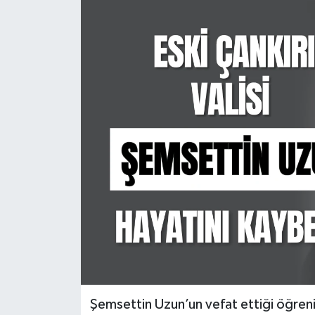
KÜLTÜR SANAT
MAGAZİN
SAĞLIK
SİYASET
SPOR
TEKNOLOJİ
VİZYONDAKİLER
YAŞAM
Şemsettin Uzun’un vefat ettiği öğrenild