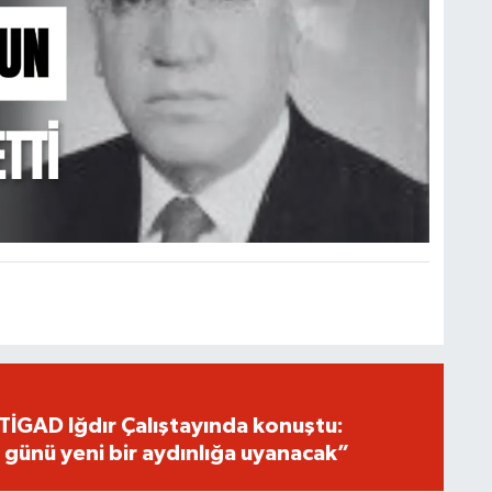
TİGAD Iğdır Çalıştayında konuştu:
 günü yeni bir aydınlığa uyanacak”