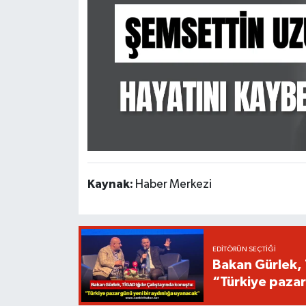
Kaynak:
Haber Merkezi
EDITÖRÜN SEÇTIĞI
Bakan Gürlek, 
“Türkiye pazar