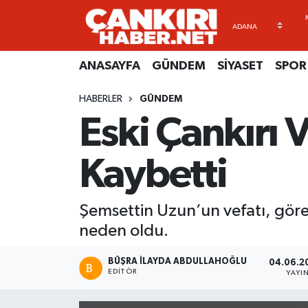
ANASAYFA
Künye
Merkez Hava Durumu
ANASAYFA
GÜNDEM
SİYASET
SPOR
GÜNDEM
İletişim
Merkez Trafik Yoğunluk Haritası
HABERLER
GÜNDEM
Eski Çankırı 
SİYASET
Gizlilik Sözleşmesi
Süper Lig Puan Durumu ve Fikstür
SPOR
BİYOGRAFİLER
Tüm Manşetler
Kaybetti
EKONOMİ
EKONOMİ
Son Dakika Haberleri
Şemsettin Uzun’un vefatı, gör
EĞİTİM
GENEL
Haber Arşivi
neden oldu.
RESMİ İLANLAR
GÜNDEM
BÜŞRA İLAYDA ABDULLAHOĞLU
04.06.20
EDITÖR
YAYI
kimdir-nedir-nasil