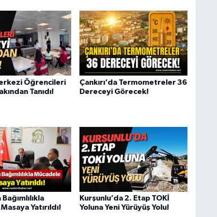
erkezi Öğrencileri
Çankırı’da Termometreler 36
Yakından Tanıdı!
Dereceyi Görecek!
 Bağımlılıkla
Kurşunlu’da 2. Etap TOKİ
Masaya Yatırıldı!
Yoluna Yeni Yürüyüş Yolu!