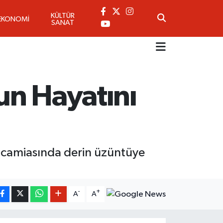
KÜLTÜR
EKONOMİ
SANAT
zun Hayatını
u camiasında derin üzüntüye
-
+
A
A