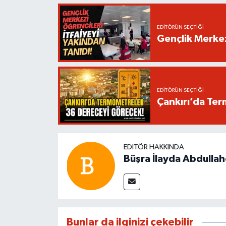
EDITÖRÜN SEÇTIĞI
Gençlik Merkez
EDITÖRÜN SEÇTIĞI
Çankırı’da Te
EDITÖR HAKKINDA
Büşra İlayda Abdulla
Bunlar da ilginizi çekebilir