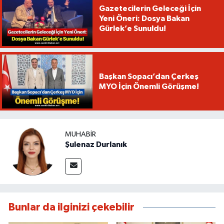
Gazetecilerin Geleceği İçin
Yeni Öneri: Dosya Bakan
Gürlek’e Sunuldu!
Başkan Sopacı’dan Çerkeş
MYO İçin Önemli Görüşme!
MUHABIR
Şulenaz Durlanık
Bunlar da ilginizi çekebilir