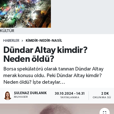
KÜLTÜR
HABERLER
KIMDIR-NEDIR-NASIL
Dündar Altay kimdir?
Neden öldü?
Borsa spekülatörü olarak tanınan Dündar Altay
merak konusu oldu. Peki Dündar Altay kimdir?
Neden öldü? İşte detaylar...
ŞULENAZ DURLANIK
30.10.2024 - 14:31
2 DK
MUHABIR
YAYINLANMA
OKUNMA SÜRE