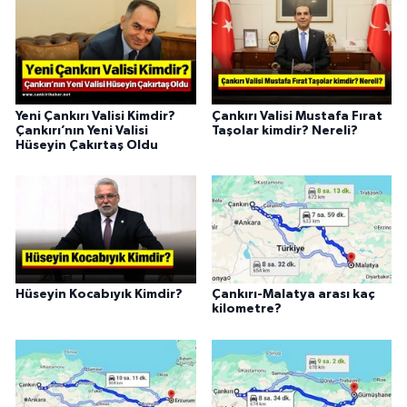
Yeni Çankırı Valisi Kimdir?
Çankırı Valisi Mustafa Fırat
Çankırı’nın Yeni Valisi
Taşolar kimdir? Nereli?
Hüseyin Çakırtaş Oldu
Hüseyin Kocabıyık Kimdir?
Çankırı-Malatya arası kaç
kilometre?