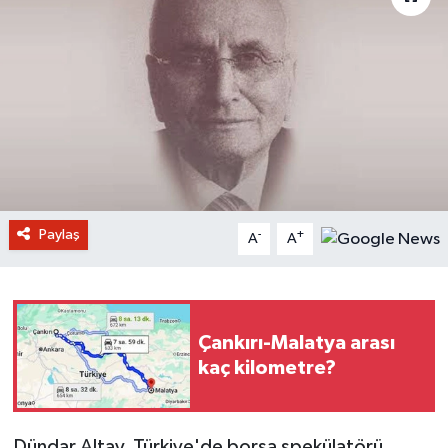
Paylaş
-
+
A
A
Çankırı-Malatya arası
kaç kilometre?
Dündar Altay, Türkiye'de borsa spekülatörü