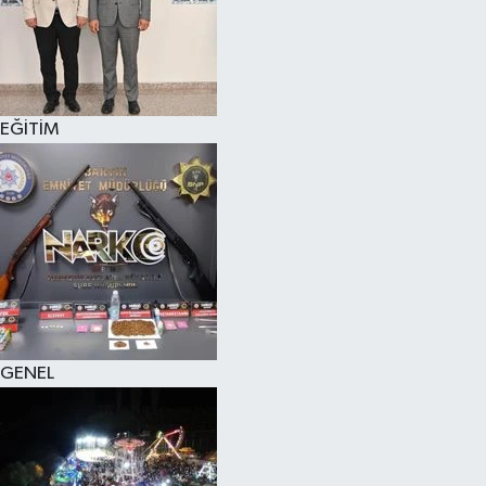
KÜLTÜR SANAT
MAGAZİN
EĞİTİM
SAĞLIK
SİYASET
SPOR
TEKNOLOJİ
VİZYONDAKİLER
GENEL
YAŞAM