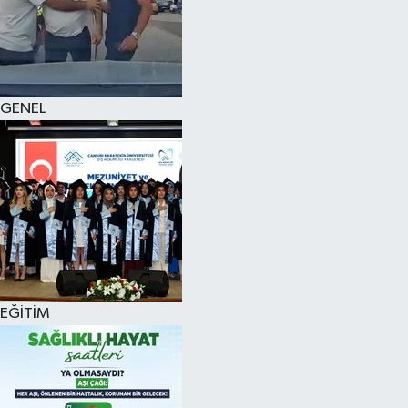
KÜLTÜR SANAT
MAGAZİN
GENEL
SAĞLIK
SİYASET
SPOR
TEKNOLOJİ
VİZYONDAKİLER
EĞİTİM
YAŞAM