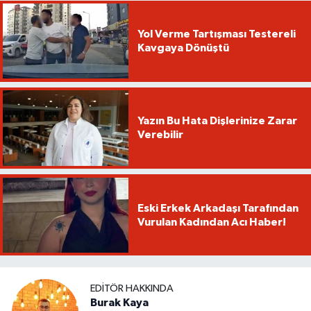
Yol Verme Tartışması Testereli
Kavgaya Dönüştü
Yazın Bu Hata Dişlerinize Zarar
Verebilir
Eski Erkek Arkadaşı Tarafından
Vurulan Kadından Acı Haber!
EDITÖR HAKKINDA
Burak Kaya