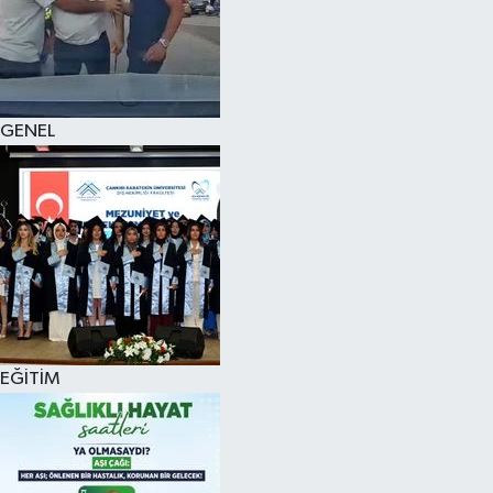
KÜLTÜR SANAT
MAGAZİN
GENEL
SAĞLIK
SİYASET
SPOR
TEKNOLOJİ
VİZYONDAKİLER
EĞİTİM
YAŞAM