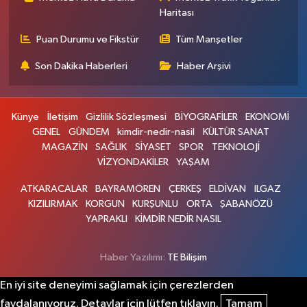
Haritası
Puan Durumu ve Fikstür
Tüm Manşetler
Son Dakika Haberleri
Haber Arşivi
Künye
İletişim
Gizlilik Sözleşmesi
BİYOGRAFİLER
EKONOMİ
GENEL
GÜNDEM
kimdir-nedir-nasil
KÜLTÜR SANAT
MAGAZİN
SAĞLIK
SİYASET
SPOR
TEKNOLOJİ
VİZYONDAKİLER
YAŞAM
ATKARACALAR
BAYRAMÖREN
ÇERKEŞ
ELDİVAN
ILGAZ
KIZILIRMAK
KORGUN
KURŞUNLU
ORTA
ŞABANÖZÜ
YAPRAKLI
KİMDİR NEDİR NASIL
Haber Yazılımı:
TE Bilişim
En iyi site deneyimi sağlamak için çerezlerden
faydalanıyoruz. Detaylar için lütfen tıklayın.
Tamam