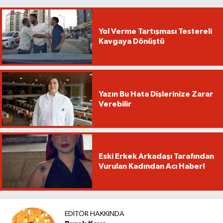
Yol Verme Tartışması Testereli
Kavgaya Dönüştü
Yazın Bu Hata Dişlerinize Zarar
Verebilir
Eski Erkek Arkadaşı Tarafından
Vurulan Kadından Acı Haber!
EDITÖR HAKKINDA