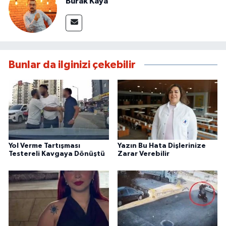
Burak Kaya
Bunlar da ilginizi çekebilir
Yol Verme Tartışması
Yazın Bu Hata Dişlerinize
Testereli Kavgaya Dönüştü
Zarar Verebilir