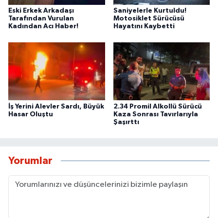
Eski Erkek Arkadaşı
Saniyelerle Kurtuldu!
Tarafından Vurulan
Motosiklet Sürücüsü
Kadından Acı Haber!
Hayatını Kaybetti
İş Yerini Alevler Sardı, Büyük
2.34 Promil Alkollü Sürücü
Hasar Oluştu
Kaza Sonrası Tavırlarıyla
Şaşırttı
Yorumlar