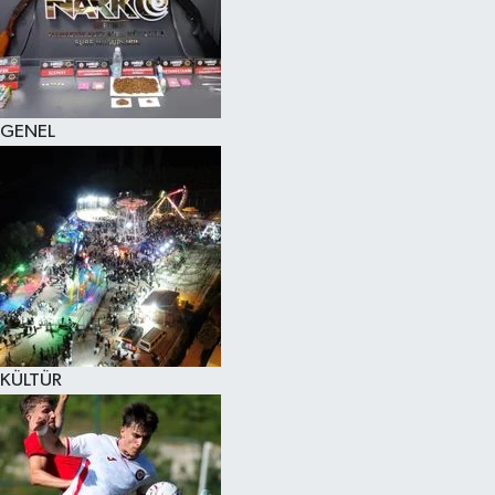
KÜLTÜR SANAT
MAGAZİN
GENEL
SAĞLIK
SİYASET
SPOR
TEKNOLOJİ
VİZYONDAKİLER
KÜLTÜR
YAŞAM