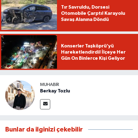
Tır Savruldu, Dorsesi
Otomobile Çarptı! Karayolu
Savaş Alanına Döndü
Konserler Taşköprü’yü
Hareketlendirdi! İlçeye Her
Gün On Binlerce Kişi Geliyor
MUHABIR
Berkay Tozlu
Bunlar da ilginizi çekebilir