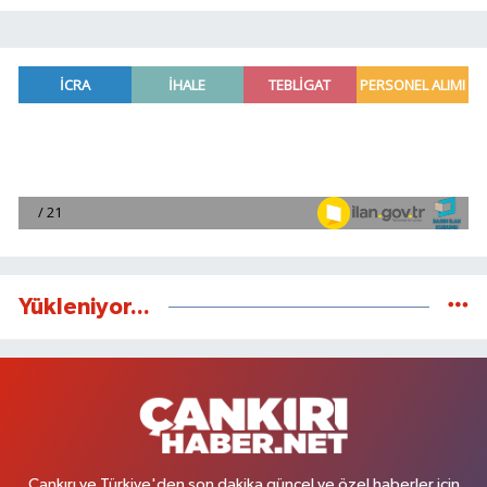
Yükleniyor...
Çankırı ve Türkiye'den son dakika güncel ve özel haberler için