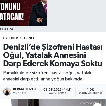
EĞİTİM
HABERLER
GENEL
Denizli’de Şizofreni Hastası
Oğul, Yatalak Annesini
Darp Ederek Komaya Soktu
Pamukkale’de şizofreni hastası oğul, yatalak
annesini darp etti; anne yoğun bakımda.
BERKAY TOZLU
09.08.2025 - 14:11
1 DK
MUHABIR
YAYINLANMA
OKUNMA SÜRESI