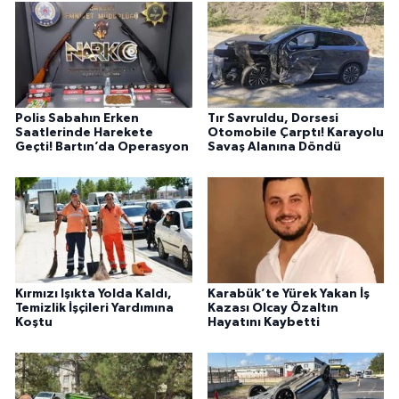
Polis Sabahın Erken
Tır Savruldu, Dorsesi
Saatlerinde Harekete
Otomobile Çarptı! Karayolu
Geçti! Bartın’da Operasyon
Savaş Alanına Döndü
Kırmızı Işıkta Yolda Kaldı,
Karabük’te Yürek Yakan İş
Temizlik İşçileri Yardımına
Kazası Olcay Özaltın
Koştu
Hayatını Kaybetti