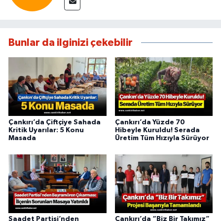
Bunlar da ilginizi çekebilir
Çankırı’da Çiftçiye Sahada
Çankırı’da Yüzde 70
Kritik Uyarılar: 5 Konu
Hibeyle Kuruldu! Serada
Masada
Üretim Tüm Hızıyla Sürüyor
Saadet Partisi’nden
Çankırı’da “Biz Bir Takımız”