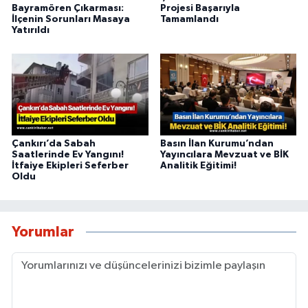
Bayramören Çıkarması:
Projesi Başarıyla
İlçenin Sorunları Masaya
Tamamlandı
Yatırıldı
Çankırı’da Sabah
Basın İlan Kurumu’ndan
Saatlerinde Ev Yangını!
Yayıncılara Mevzuat ve BİK
İtfaiye Ekipleri Seferber
Analitik Eğitimi!
Oldu
Yorumlar