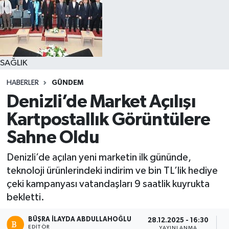
SAĞLIK
HABERLER
GÜNDEM
Denizli’de Market Açılışı
Kartpostallık Görüntülere
Sahne Oldu
Denizli’de açılan yeni marketin ilk gününde,
teknoloji ürünlerindeki indirim ve bin TL’lik hediye
çeki kampanyası vatandaşları 9 saatlik kuyrukta
bekletti.
BÜŞRA İLAYDA ABDULLAHOĞLU
28.12.2025 - 16:30
EDITÖR
YAYINLANMA
O