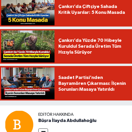
Çankırı’da Çiftçiye Sahada
Kritik Uyarılar: 5 Konu Masada
Çankırı’da Yüzde 70 Hibeyle
Kuruldu! Serada Üretim Tüm
Hızıyla Sürüyor
Saadet Partisi’nden
Bayramören Çıkarması: İlçenin
Sorunları Masaya Yatırıldı
EDITÖR HAKKINDA
Büşra İlayda Abdullahoğlu