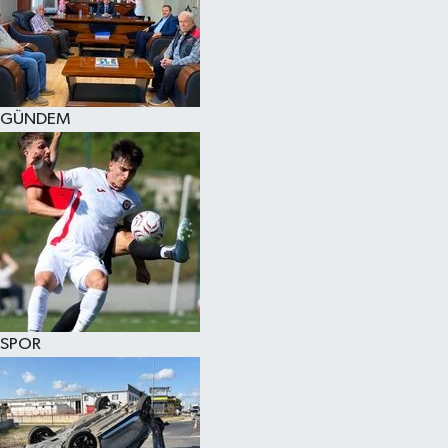
KÜLTÜR SANAT
MAGAZİN
GÜNDEM
SAĞLIK
SİYASET
SPOR
TEKNOLOJİ
VİZYONDAKİLER
SPOR
YAŞAM