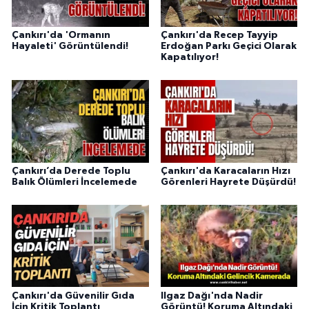
Çankırı'da 'Ormanın
Çankırı'da Recep Tayyip
Hayaleti' Görüntülendi!
Erdoğan Parkı Geçici Olarak
Kapatılıyor!
Çankırı’da Derede Toplu
Çankırı'da Karacaların Hızı
Balık Ölümleri İncelemede
Görenleri Hayrete Düşürdü!
Çankırı'da Güvenilir Gıda
Ilgaz Dağı'nda Nadir
İçin Kritik Toplantı
Görüntü! Koruma Altındaki