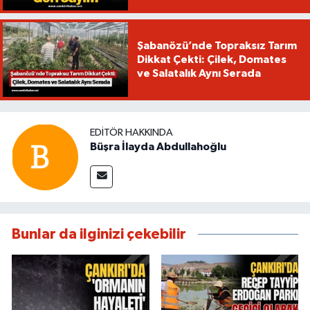
Şabanözü’nde Topraksız Tarım
Dikkat Çekti: Çilek, Domates
ve Salatalık Aynı Serada
EDITÖR HAKKINDA
Büşra İlayda Abdullahoğlu
Bunlar da ilginizi çekebilir