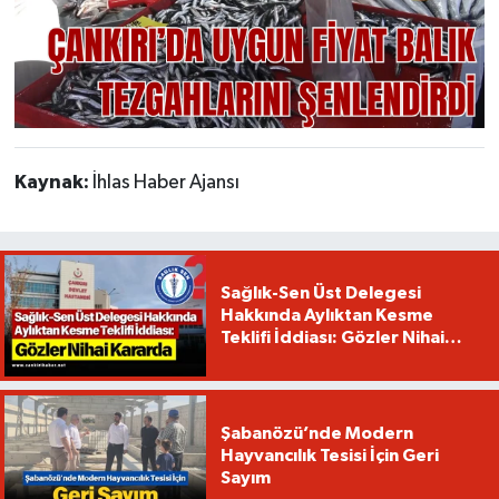
Kaynak:
İhlas Haber Ajansı
Sağlık-Sen Üst Delegesi
Hakkında Aylıktan Kesme
Teklifi İddiası: Gözler Nihai
Kararda
Şabanözü’nde Modern
Hayvancılık Tesisi İçin Geri
Sayım