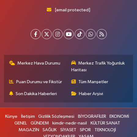
[email protected]
Merkez Hava Durumu
Merkez Trafik Yoğunluk
Haritası
Puan Durumu ve Fikstür
Tüm Manşetler
Son Dakika Haberleri
Haber Arşivi
Künye
İletişim
Gizlilik Sözleşmesi
BİYOGRAFİLER
EKONOMİ
GENEL
GÜNDEM
kimdir-nedir-nasil
KÜLTÜR SANAT
MAGAZİN
SAĞLIK
SİYASET
SPOR
TEKNOLOJİ
VİZYONDAKİLER
YAŞAM