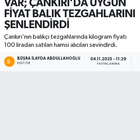
VAR; ÇANKIRI’DA UYGUN
FİYAT BALIK TEZGAHLARINI
ŞENLENDİRDİ
Çankırı'nın balıkçı tezgahlarında kilogram fiyatı
100 liradan satılan hamsi alıcıları sevindirdi.
BÜŞRA İLAYDA ABDULLAHOĞLU
04.11.2025 - 11:29
04
EDITÖR
YAYINLANMA