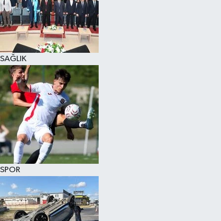
KÜLTÜR SANAT
MAGAZİN
SAĞLIK
SAĞLIK
SİYASET
SPOR
TEKNOLOJİ
VİZYONDAKİLER
SPOR
YAŞAM