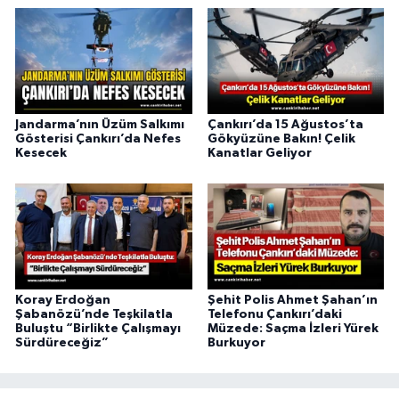
Jandarma’nın Üzüm Salkımı
Çankırı’da 15 Ağustos’ta
Gösterisi Çankırı’da Nefes
Gökyüzüne Bakın! Çelik
Kesecek
Kanatlar Geliyor
Koray Erdoğan
Şehit Polis Ahmet Şahan’ın
Şabanözü’nde Teşkilatla
Telefonu Çankırı’daki
Buluştu “Birlikte Çalışmayı
Müzede: Saçma İzleri Yürek
Sürdüreceğiz”
Burkuyor