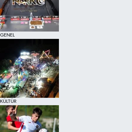
KÜLTÜR SANAT
MAGAZİN
GENEL
SAĞLIK
SİYASET
SPOR
TEKNOLOJİ
VİZYONDAKİLER
KÜLTÜR
YAŞAM