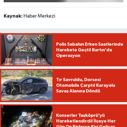
Kaynak:
Haber Merkezi
Polis Sabahın Erken Saatlerinde
Harekete Geçti! Bartın’da
Operasyon
Tır Savruldu, Dorsesi
Otomobile Çarptı! Karayolu
Savaş Alanına Döndü
Konserler Taşköprü’yü
Hareketlendirdi! İlçeye Her
Gün On Binlerce Kişi Geliyor