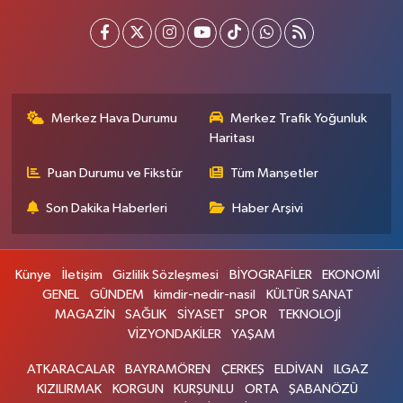
Merkez Hava Durumu
Merkez Trafik Yoğunluk
Haritası
Puan Durumu ve Fikstür
Tüm Manşetler
Son Dakika Haberleri
Haber Arşivi
Künye
İletişim
Gizlilik Sözleşmesi
BİYOGRAFİLER
EKONOMİ
GENEL
GÜNDEM
kimdir-nedir-nasil
KÜLTÜR SANAT
MAGAZİN
SAĞLIK
SİYASET
SPOR
TEKNOLOJİ
VİZYONDAKİLER
YAŞAM
ATKARACALAR
BAYRAMÖREN
ÇERKEŞ
ELDİVAN
ILGAZ
KIZILIRMAK
KORGUN
KURŞUNLU
ORTA
ŞABANÖZÜ