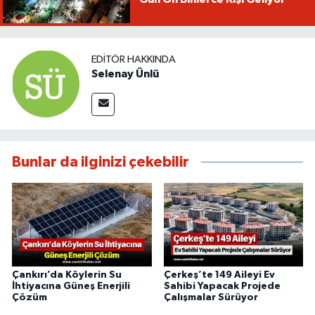
EDITÖR HAKKINDA
Selenay Ünlü
Bunlar da ilginizi çekebilir
Çankırı’da Köylerin Su
Çerkeş’te 149 Aileyi Ev
İhtiyacına Güneş Enerjili
Sahibi Yapacak Projede
Çözüm
Çalışmalar Sürüyor