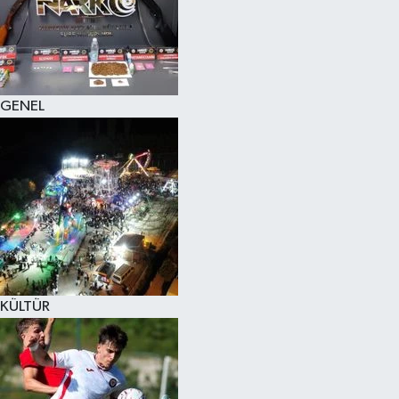
KÜLTÜR SANAT
MAGAZİN
GENEL
SAĞLIK
SİYASET
SPOR
TEKNOLOJİ
VİZYONDAKİLER
KÜLTÜR
YAŞAM