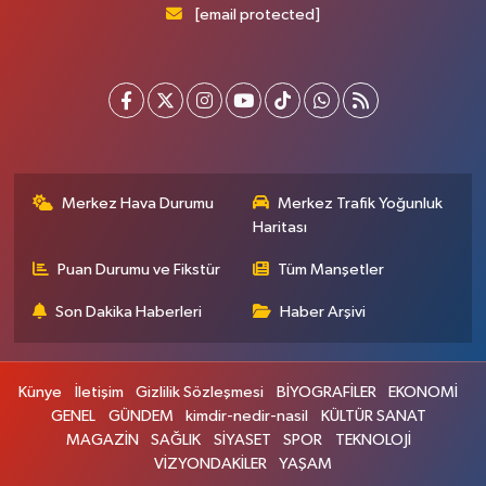
[email protected]
Merkez Hava Durumu
Merkez Trafik Yoğunluk
Haritası
Puan Durumu ve Fikstür
Tüm Manşetler
Son Dakika Haberleri
Haber Arşivi
Künye
İletişim
Gizlilik Sözleşmesi
BİYOGRAFİLER
EKONOMİ
GENEL
GÜNDEM
kimdir-nedir-nasil
KÜLTÜR SANAT
MAGAZİN
SAĞLIK
SİYASET
SPOR
TEKNOLOJİ
VİZYONDAKİLER
YAŞAM