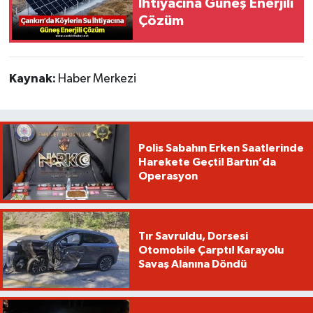
İhtiyacına Güneş Enerjili
Çözüm
Kaynak:
Haber Merkezi
Polis Sabahın Erken Saatlerinde
Harekete Geçti! Bartın’da
Operasyon
Tır Savruldu, Dorsesi
Otomobile Çarptı! Karayolu
Savaş Alanına Döndü