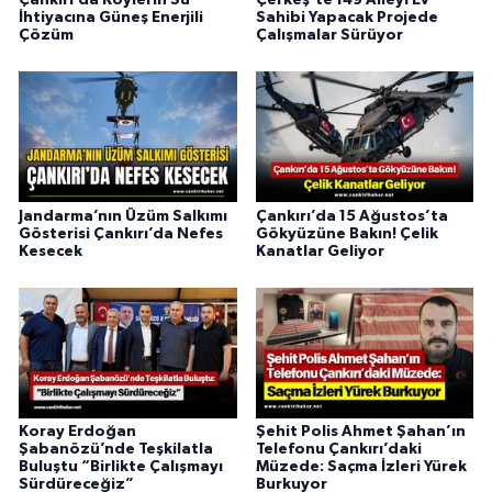
İhtiyacına Güneş Enerjili
Sahibi Yapacak Projede
Çözüm
Çalışmalar Sürüyor
Jandarma’nın Üzüm Salkımı
Çankırı’da 15 Ağustos’ta
Gösterisi Çankırı’da Nefes
Gökyüzüne Bakın! Çelik
Kesecek
Kanatlar Geliyor
Koray Erdoğan
Şehit Polis Ahmet Şahan’ın
Şabanözü’nde Teşkilatla
Telefonu Çankırı’daki
Buluştu “Birlikte Çalışmayı
Müzede: Saçma İzleri Yürek
Sürdüreceğiz”
Burkuyor