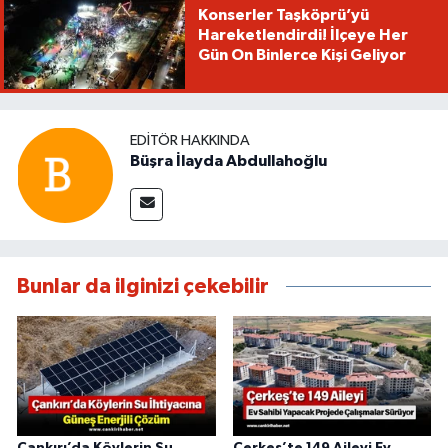
Konserler Taşköprü’yü
Hareketlendirdi! İlçeye Her
Gün On Binlerce Kişi Geliyor
EDITÖR HAKKINDA
Büşra İlayda Abdullahoğlu
Bunlar da ilginizi çekebilir
Çankırı’da Köylerin Su
Çerkeş’te 149 Aileyi Ev