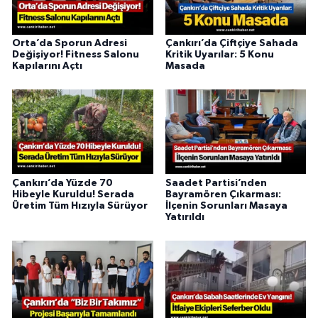
Orta’da Sporun Adresi
Çankırı’da Çiftçiye Sahada
Değişiyor! Fitness Salonu
Kritik Uyarılar: 5 Konu
Kapılarını Açtı
Masada
Çankırı’da Yüzde 70
Saadet Partisi’nden
Hibeyle Kuruldu! Serada
Bayramören Çıkarması:
Üretim Tüm Hızıyla Sürüyor
İlçenin Sorunları Masaya
Yatırıldı