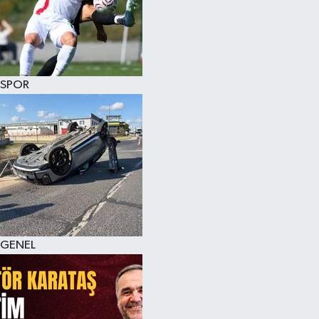
KÜLTÜR SANAT
MAGAZİN
SPOR
SAĞLIK
SİYASET
SPOR
TEKNOLOJİ
VİZYONDAKİLER
GENEL
YAŞAM