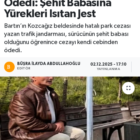
Ödedi: Şehit Babasına
Yürekleri Isıtan Jest
Bartın’ın Kozcağız beldesinde hatalı park cezası
yazan trafik jandarması, sürücünün şehit babası
olduğunu öğrenince cezayı kendi cebinden
ödedi.
BÜŞRA İLAYDA ABDULLAHOĞLU
02.12.2025 - 17:10
EDITÖR
YAYINLANMA
O