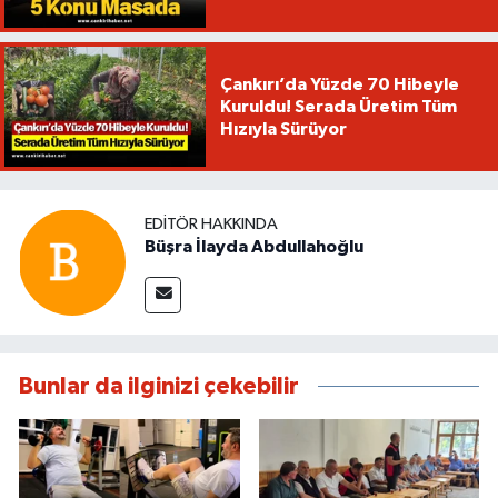
Çankırı’da Yüzde 70 Hibeyle
Kuruldu! Serada Üretim Tüm
Hızıyla Sürüyor
EDITÖR HAKKINDA
Büşra İlayda Abdullahoğlu
Bunlar da ilginizi çekebilir