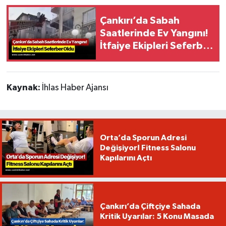
Çankırı’da Sabah
Saatlerinde Ev Yangını!
İtfaiye Ekipleri Seferber
Oldu
Kaynak:
İhlas Haber Ajansı
Orta’da Sporun Adresi
Değişiyor! Fitness Salonu
Kapılarını Açtı
Çankırı’da Çiftçiye Sahada
Kritik Uyarılar: 5 Konu Masada