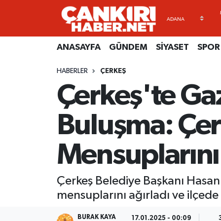
ANASAYFA
Künye
Merkez Hava Durumu
ANASAYFA
GÜNDEM
SİYASET
SPOR
GÜNDEM
İletişim
Merkez Trafik Yoğunluk Haritası
HABERLER
ÇERKEŞ
Çerkeş'te Gaz
SİYASET
Gizlilik Sözleşmesi
Süper Lig Puan Durumu ve Fikstür
SPOR
BİYOGRAFİLER
Tüm Manşetler
Buluşma: Çer
EKONOMİ
EKONOMİ
Son Dakika Haberleri
Mensuplarını 
EĞİTİM
GENEL
Haber Arşivi
Çerkeş Belediye Başkanı Hasan 
RESMİ İLANLAR
GÜNDEM
mensuplarını ağırladı ve ilçede
kimdir-nedir-nasil
BURAK KAYA
17.01.2025 - 00:09