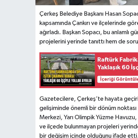
Çerkeş Belediye Başkanı Hasan Sopac
kapsamında Çankırı ve ilçelerinde gör
ağırladı. Başkan Sopacı, bu anlamlı g
projelerini yerinde tanıttı hem de sorul
Raftürk Fabrik
Yaklaşık 60 İşç
İçeriği Görüntül
Gazetecilere, Çerkeş’te hayata geçiril
gelişiminde önemli bir dönüm noktası o
Merkezi, Yarı Olimpik Yüzme Havuzu, İ
ve ilçede bulunmayan projeleri yerind
bir değişim içinde olduğunu ifade etti