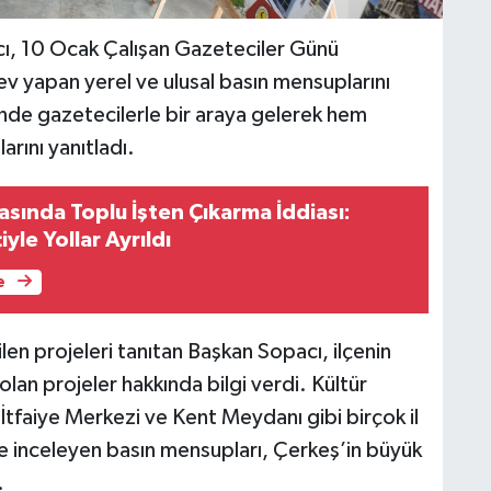
ı, 10 Ocak Çalışan Gazeteciler Günü
ev yapan yerel ve ulusal basın mensuplarını
ünde gazetecilerle bir araya gelerek hem
arını yanıtladı.
asında Toplu İşten Çıkarma İddiası:
iyle Yollar Ayrıldı
e
en projeleri tanıtan Başkan Sopacı, ilçenin
lan projeler hakkında bilgi verdi. Kültür
tfaiye Merkezi ve Kent Meydanı gibi birçok il
e inceleyen basın mensupları, Çerkeş’in büyük
.