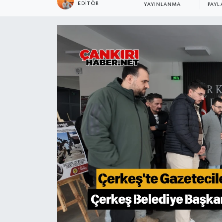
EDITÖR
YAYINLANMA
PAYL
KÜLTÜR SANAT
MAGAZİN
SAĞLIK
SİYASET
SPOR
TEKNOLOJİ
VİZYONDAKİLER
YAŞAM