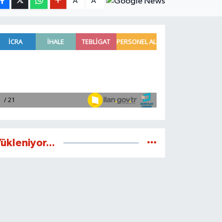
A
A
ükleniyor...