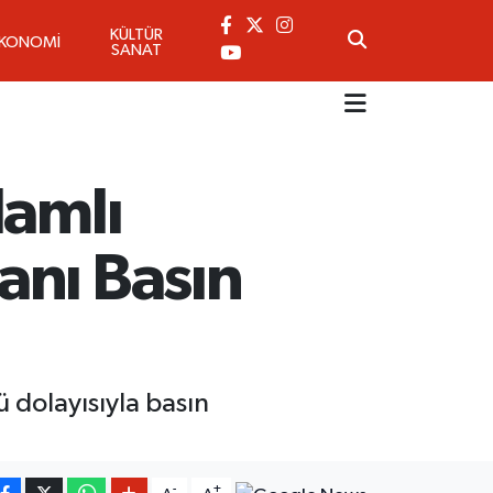
KÜLTÜR
EKONOMİ
SANAT
lamlı
anı Basın
 dolayısıyla basın
-
+