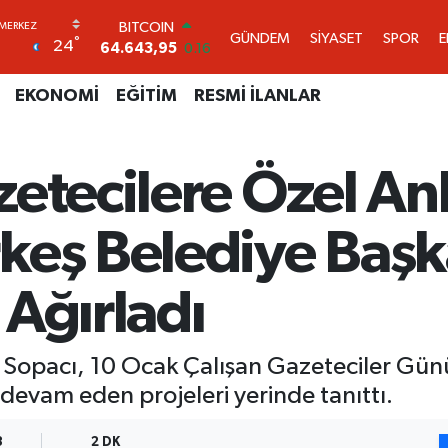
DOLAR
GÜNDEM
SİYASET
SPOR
°
24
47,6006
0.06
EURO
55,0250
0.02
EKONOMİ
EĞİTİM
RESMİ İLANLAR
STERLİN
64,2398
0.2
GRAM ALTIN
etecilere Özel An
6500.87
0.12
BİST100
13.799
70
keş Belediye Başk
BITCOIN
64.643,95
0.16
Ağırladı
Sopacı, 10 Ocak Çalışan Gazeteciler Günü
 devam eden projeleri yerinde tanıttı.
3
2 DK