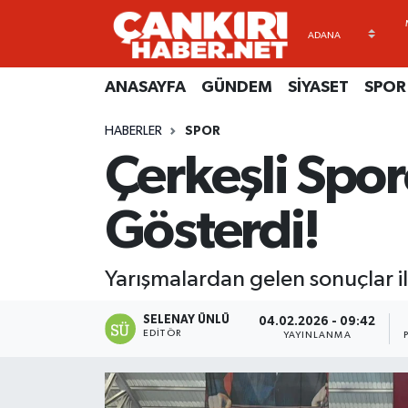
ANASAYFA
Künye
Merkez Hava Durumu
ANASAYFA
GÜNDEM
SİYASET
SPOR
GÜNDEM
İletişim
Merkez Trafik Yoğunluk Haritası
HABERLER
SPOR
Çerkeşli Spo
SİYASET
Gizlilik Sözleşmesi
Süper Lig Puan Durumu ve Fikstür
SPOR
BİYOGRAFİLER
Tüm Manşetler
Gösterdi!
EKONOMİ
EKONOMİ
Son Dakika Haberleri
Yarışmalardan gelen sonuçlar il
EĞİTİM
GENEL
Haber Arşivi
SELENAY ÜNLÜ
04.02.2026 - 09:42
EDITÖR
YAYINLANMA
RESMİ İLANLAR
GÜNDEM
kimdir-nedir-nasil