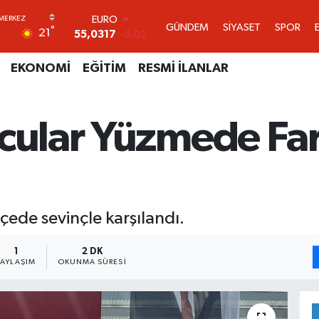
EURO
55,0317
-0.02
GÜNDEM
SİYASET
SPOR
°
STERLİN
21
64,2463
0.07
GRAM ALTIN
EKONOMİ
EĞİTİM
RESMİ İLANLAR
6510.40
0.45
BİST100
13.799
70
BITCOIN
rcular Yüzmede Far
64.225,61
-0.63
DOLAR
47,7143
0.16
çede sevinçle karşılandı.
1
2 DK
PAYLAŞIM
OKUNMA SÜRESI