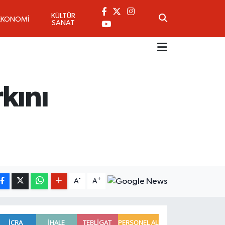
KÜLTÜR
EKONOMİ
SANAT
kını
-
+
A
A