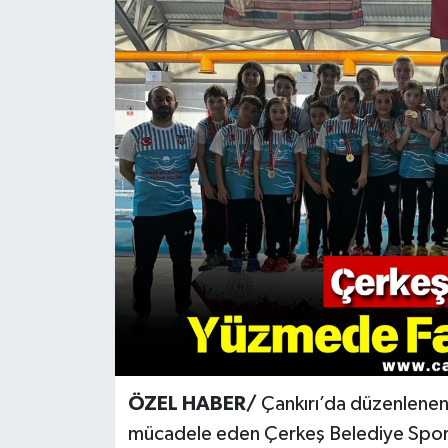
KÜLTÜR SANAT
MAGAZİN
SAĞLIK
SİYASET
SPOR
TEKNOLOJİ
VİZYONDAKİLER
YAŞAM
ÖZEL HABER/
Çankırı’da düzenlenen
mücadele eden Çerkeş Belediye Spor Y