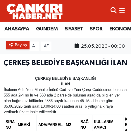
ANASAYFA
Künye
Merkez Hava Durumu
ANASAYFA
GÜNDEM
SİYASET
SPOR
EKONOM
GÜNDEM
İletişim
Merkez Trafik Yoğunluk Haritası
Paylaş
-
+
25.05.2026 - 00:00
A
A
SİYASET
Gizlilik Sözleşmesi
Süper Lig Puan Durumu ve Fikstür
ÇERKEŞ BELEDİYE BAŞKANLIĞI İLAN
SPOR
BİYOGRAFİLER
Tüm Manşetler
ÇERKEŞ BELEDİYE BAŞKANLIĞI
EKONOMİ
EKONOMİ
Son Dakika Haberleri
İLAN
İhalenin Adı: Yeni Mahalle İnönü Cad. ve Yeni Çarşı Caddesinde bulunan
555 ada 2-4 no lu ve 560 ada 2 parselde bulunan aşağıda bilgileri yer
EĞİTİM
GENEL
Haber Arşivi
alan bağımsız bölümler 2886 sayılı kanunun 45. Maddesine göre
05.06.2026 tarih saat 10:00-14:00 saatleri arası 6 yıllığına kiraya
RESMİ İLANLAR
GÜNDEM
verilmek üzere ihale edilecektir.
Kİ
SIRA
BAĞ
KULLANIM
MEVKİ
ADA/PARSEL
M2
BE
kimdir-nedir-nasil
NO
NO
AMACI
AY