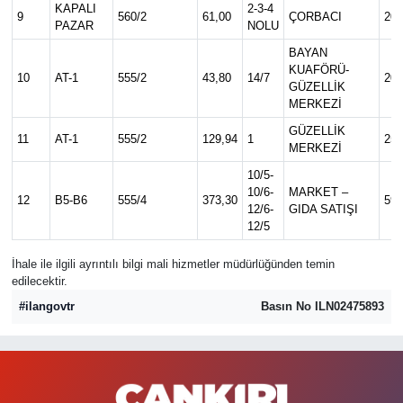
KAPALI
2-3-4
9
560/2
61,00
ÇORBACI
20.
PAZAR
NOLU
BAYAN
KUAFÖRÜ-
10
AT-1
555/2
43,80
14/7
20.
GÜZELLİK
MERKEZİ
GÜZELLİK
11
AT-1
555/2
129,94
1
25.
MERKEZİ
10/5-
10/6-
MARKET –
12
B5-B6
555/4
373,30
59.
12/6-
GIDA SATIŞI
12/5
İhale ile ilgili ayrıntılı bilgi mali hizmetler müdürlüğünden temin
edilecektir.
#ilangovtr
Basın No ILN02475893