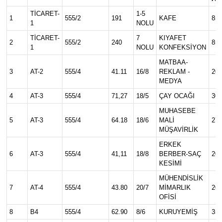
TİCARET-
1-5
KÜLTÜR SANAT
1
555/2
191
KAFE
85.
1
NOLU
TİCARET-
7
KIYAFET
2
555/2
240
85.
MAGAZİN
1
NOLU
KONFEKSİYON
MATBAA-
SAĞLIK
3
AT-2
555/4
41.11
16/8
REKLAM -
20.
MEDYA
SİYASET
4
AT-3
555/4
71,27
18/5
ÇAY OCAĞI
30.
MUHASEBE
SPOR
5
AT-3
555/4
64.18
18/6
MALİ
27.
MÜŞAVİRLİK
TEKNOLOJİ
ERKEK
6
AT-3
555/4
41,11
18/8
BERBER-SAÇ
20.
KESİMİ
VİZYONDAKİLER
MÜHENDİSLİK
7
AT-4
555/4
43.80
20/7
MİMARLIK
20.
YAŞAM
OFİSİ
8
B4
555/4
62.90
8/6
KURUYEMİŞ
35.