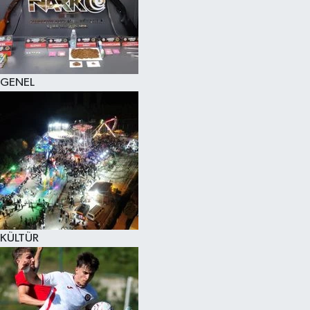
KÜLTÜR SANAT
MAGAZİN
GENEL
SAĞLIK
SİYASET
SPOR
TEKNOLOJİ
VİZYONDAKİLER
KÜLTÜR
YAŞAM