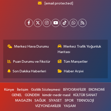
[email protected]
Merkez Hava Durumu
Merkez Trafik Yoğunluk
Haritası
Puan Durumu ve Fikstür
Tüm Manşetler
Son Dakika Haberleri
Haber Arşivi
Künye
İletişim
Gizlilik Sözleşmesi
BİYOGRAFİLER
EKONOMİ
GENEL
GÜNDEM
kimdir-nedir-nasil
KÜLTÜR SANAT
MAGAZİN
SAĞLIK
SİYASET
SPOR
TEKNOLOJİ
VİZYONDAKİLER
YAŞAM