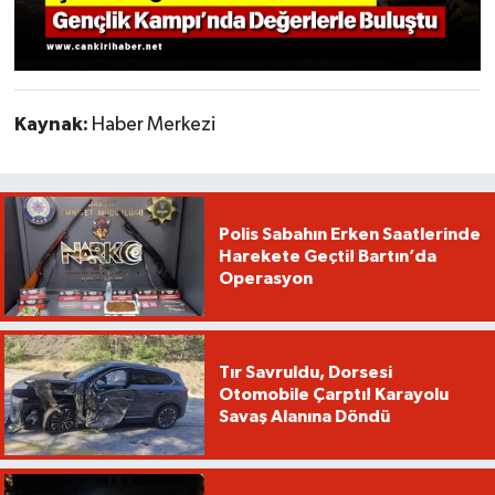
Kaynak:
Haber Merkezi
Polis Sabahın Erken Saatlerinde
Harekete Geçti! Bartın’da
Operasyon
Tır Savruldu, Dorsesi
Otomobile Çarptı! Karayolu
Savaş Alanına Döndü