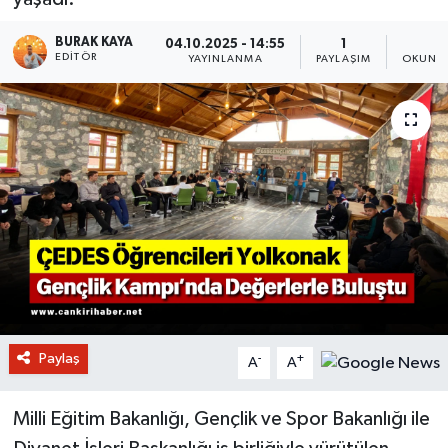
BURAK KAYA
04.10.2025 - 14:55
1
2
EDITÖR
YAYINLANMA
PAYLAŞIM
OKUNMA
Paylaş
-
+
A
A
Milli Eğitim Bakanlığı, Gençlik ve Spor Bakanlığı ile