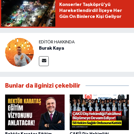
Konserler Taşköprü’yü
Hareketlendirdi! İlçeye Her
Gün On Binlerce Kişi Geliyor
EDITÖR HAKKINDA
Burak Kaya
Bunlar da ilginizi çekebilir
Rektör Karataş Eğitim
ÇAKÜ Diş Hekimliği