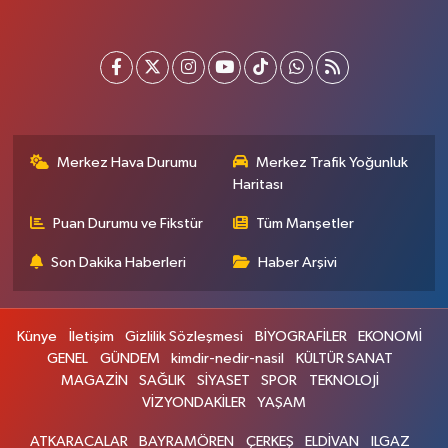
Merkez Hava Durumu
Merkez Trafik Yoğunluk
Haritası
Puan Durumu ve Fikstür
Tüm Manşetler
Son Dakika Haberleri
Haber Arşivi
Künye
İletişim
Gizlilik Sözleşmesi
BİYOGRAFİLER
EKONOMİ
GENEL
GÜNDEM
kimdir-nedir-nasil
KÜLTÜR SANAT
MAGAZİN
SAĞLIK
SİYASET
SPOR
TEKNOLOJİ
VİZYONDAKİLER
YAŞAM
ATKARACALAR
BAYRAMÖREN
ÇERKEŞ
ELDİVAN
ILGAZ