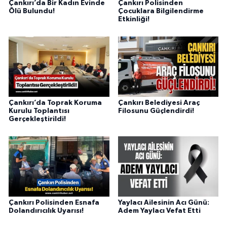
Çankırı’da Bir Kadın Evinde
Çankırı Polisinden
Ölü Bulundu!
Çocuklara Bilgilendirme
Etkinliği!
Çankırı’da Toprak Koruma
Çankırı Belediyesi Araç
Kurulu Toplantısı
Filosunu Güçlendirdi!
Gerçekleştirildi!
Çankırı Polisinden Esnafa
Yaylacı Ailesinin Acı Günü:
Dolandırıcılık Uyarısı!
Adem Yaylacı Vefat Etti