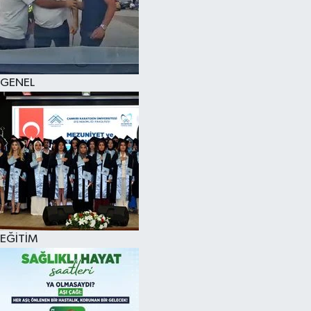
KÜLTÜR SANAT
MAGAZİN
GENEL
SAĞLIK
SİYASET
SPOR
TEKNOLOJİ
VİZYONDAKİLER
EĞİTİM
YAŞAM