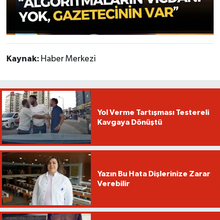
Kaynak:
Haber Merkezi
Yol Verme Tartışması Testereli
Kavgaya Dönüştü
Yazın Bu Hata Dişlerinize Zarar
Verebilir