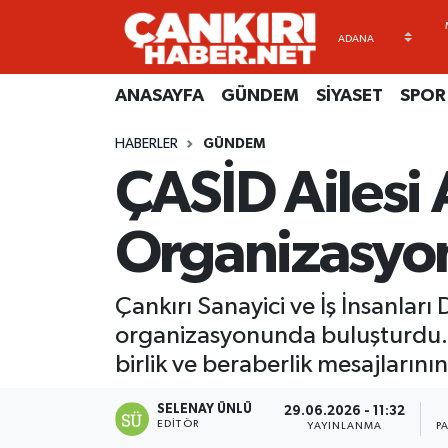
ANASAYFA
Künye
Merkez Hava Durumu
ANASAYFA
GÜNDEM
SİYASET
SPOR
GÜNDEM
İletişim
Merkez Trafik Yoğunluk Haritası
HABERLER
GÜNDEM
ÇASİD Ailesi 
SİYASET
Gizlilik Sözleşmesi
Süper Lig Puan Durumu ve Fikstür
SPOR
BİYOGRAFİLER
Tüm Manşetler
Organizasyo
EKONOMİ
EKONOMİ
Son Dakika Haberleri
Çankırı Sanayici ve İş İnsanları
EĞİTİM
GENEL
Haber Arşivi
organizasyonunda buluşturdu. Ç
birlik ve beraberlik mesajlarının
RESMİ İLANLAR
GÜNDEM
SELENAY ÜNLÜ
29.06.2026 - 11:32
EDITÖR
YAYINLANMA
P
kimdir-nedir-nasil