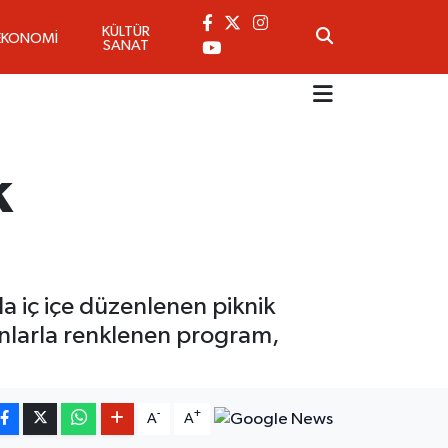
KÜLTÜR
EKONOMİ
SANAT
k
yla iç içe düzenlenen piknik
unlarla renklenen program,
-
+
A
A