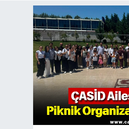
KÜLTÜR SANAT
MAGAZİN
SAĞLIK
SİYASET
SPOR
TEKNOLOJİ
VİZYONDAKİLER
YAŞAM