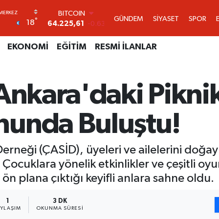
DOLAR
GÜNDEM
SİYASET
SPOR
°
18
47,6704
0
EURO
55,0406
-0.08
EKONOMİ
EĞİTİM
RESMİ İLANLAR
STERLİN
64,2143
0
GRAM ALTIN
Ankara'daki Pikni
6510.40
0.45
BİST100
13.799
70
nunda Buluştu!
BITCOIN
64.225,61
-0.63
 Derneği (ÇASİD), üyeleri ve ailelerini doğa
ocuklara yönelik etkinlikler ve çeşitli oy
 ön plana çıktığı keyifli anlara sahne oldu.
1
3 DK
AYLAŞIM
OKUNMA SÜRESI