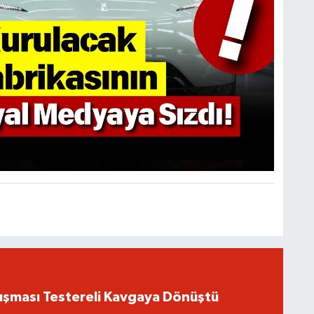
ışması Testereli Kavgaya Dönüştü