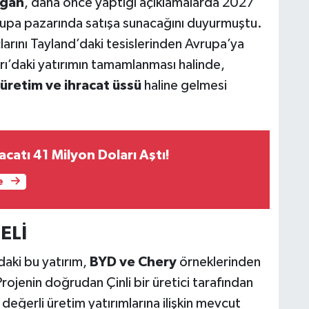
gan
, daha önce yaptığı açıklamalarda 2027
rupa pazarında satışa sunacağını duyurmuştu.
arını Tayland’daki tesislerinden Avrupa’ya
ırı’daki yatırımın tamamlanması halinde,
r üretim ve ihracat üssü
haline gelmesi
acatı 41 Milyon Doları Aştı!
e
ELİ
daki bu yatırım,
BYD ve Chery
örneklerinden
Projenin doğrudan Çinli bir üretici tarafından
eğerli üretim yatırımlarına ilişkin mevcut