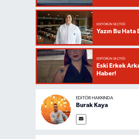
EDITÖRÜN SEÇTIĞI
Yazın Bu Hata D
EDITÖRÜN SEÇTIĞI
Eski Erkek Ark
Haber!
EDITÖR HAKKINDA
Burak Kaya