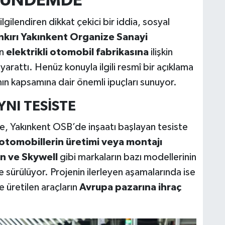
 GÜNDEMDE
gilendiren dikkat çekici bir iddia, sosyal
nkırı Yakınkent Organize Sanayi
an
elektrikli otomobil fabrikasına
ilişkin
arattı. Henüz konuyla ilgili resmî bir açıklama
mın kapsamına dair önemli ipuçları sunuyor.
NI TESİSTE
e, Yakınkent OSB’de inşaatı başlayan tesiste
i otomobillerin üretimi veya montajı
n ve Skywell
gibi markaların bazı modellerinin
e sürülüyor. Projenin ilerleyen aşamalarında ise
de üretilen araçların
Avrupa pazarına ihraç