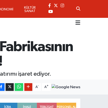
KÜLTÜR
EKONOMİ
SANAT
Fabrikasının
!
tırımı işaret ediyor.
-
+
A
A