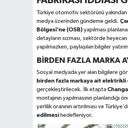
FABRİKASI İDDİASI
Türkiye otomotiv sektörünü yakından il
medya üzerinden gündeme geldi.
Ça
Bölgesi’ne (OSB)
yapılması planlan
detayların sızması, sektörde heyecan y
yapılmazken, paylaşılan bilgiler yatırı
BİRDEN FAZLA MARKA AY
Sosyal medyada yer alan bilgilere gör
birden fazla markaya ait elektrikl
gerçekleştirilecek. İlk etapta
Changa
montajının yapılmasının planlandığı ön
yerlilik oranının artırılması ve Türkiye’
edilmesi
hedefleniyor.