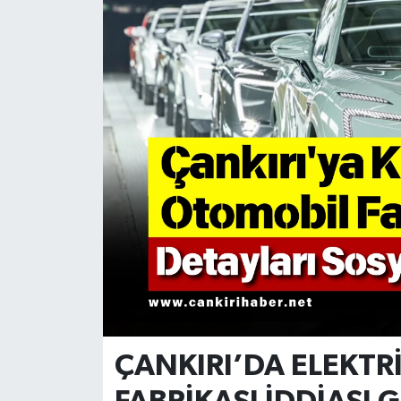
KÜLTÜR SANAT
MAGAZİN
SAĞLIK
SİYASET
SPOR
TEKNOLOJİ
VİZYONDAKİLER
YAŞAM
ÇANKIRI’DA ELEKTR