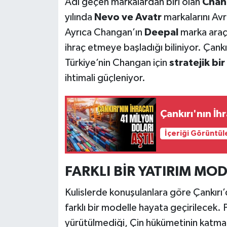
Adı geçen markalardan biri olan
Chan
yılında
Nevo ve Avatr
markalarını Av
Ayrıca Changan’ın
Deepal
marka araçl
ihraç etmeye başladığı biliniyor. Çank
Türkiye’nin Changan için
stratejik bi
ihtimali güçleniyor.
Çankırı'nın İhr
İçeriği Görüntül
FARKLI BİR YATIRIM MOD
Kulislerde konuşulanlara göre Çankırı’
farklı bir modelle hayata geçirilecek. 
yürütülmediği, Çin hükümetinin katma d