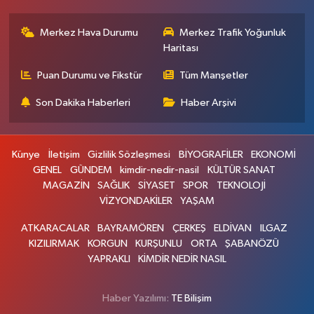
Merkez Hava Durumu
Merkez Trafik Yoğunluk
Haritası
Puan Durumu ve Fikstür
Tüm Manşetler
Son Dakika Haberleri
Haber Arşivi
Künye
İletişim
Gizlilik Sözleşmesi
BİYOGRAFİLER
EKONOMİ
GENEL
GÜNDEM
kimdir-nedir-nasil
KÜLTÜR SANAT
MAGAZİN
SAĞLIK
SİYASET
SPOR
TEKNOLOJİ
VİZYONDAKİLER
YAŞAM
ATKARACALAR
BAYRAMÖREN
ÇERKEŞ
ELDİVAN
ILGAZ
KIZILIRMAK
KORGUN
KURŞUNLU
ORTA
ŞABANÖZÜ
YAPRAKLI
KİMDİR NEDİR NASIL
Haber Yazılımı:
TE Bilişim