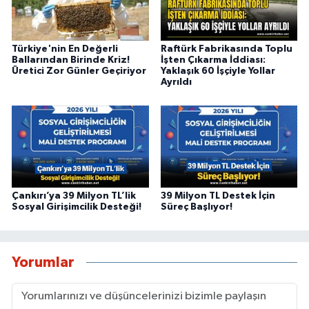
Türkiye'nin En Değerli
Raftürk Fabrikasında Toplu
Ballarından Birinde Kriz!
İşten Çıkarma İddiası:
Üretici Zor Günler Geçiriyor
Yaklaşık 60 İşçiyle Yollar
Ayrıldı
Çankırı’ya 39 Milyon TL’lik
39 Milyon TL Destek İçin
Sosyal Girişimcilik Desteği!
Süreç Başlıyor!
Yorumlar