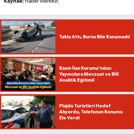
Kaynak:
Haber Merkezi
Takla Attı, Burnu Bile Kanamadı!
Basın İlan Kurumu’ndan
Yayıncılara Mevzuat ve BİK
Analitik Eğitimi!
Plajda Turistleri Hedef
Alıyordu, Telefonun Konumu
Ele Verdi