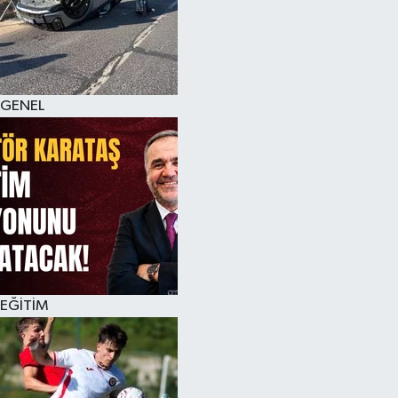
KÜLTÜR SANAT
MAGAZİN
GENEL
SAĞLIK
SİYASET
SPOR
TEKNOLOJİ
VİZYONDAKİLER
EĞİTİM
YAŞAM