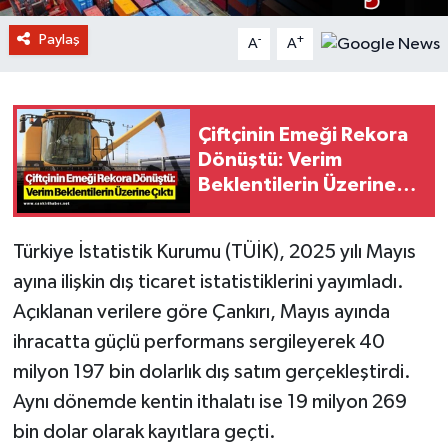
Paylaş
-
+
A
A
Çiftçinin Emeği Rekora
Dönüştü: Verim
Beklentilerin Üzerine
Çıktı
Türkiye İstatistik Kurumu (TÜİK), 2025 yılı Mayıs
ayına ilişkin dış ticaret istatistiklerini yayımladı.
Açıklanan verilere göre Çankırı, Mayıs ayında
ihracatta güçlü performans sergileyerek 40
milyon 197 bin dolarlık dış satım gerçekleştirdi.
Aynı dönemde kentin ithalatı ise 19 milyon 269
bin dolar olarak kayıtlara geçti.