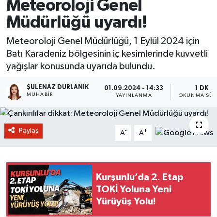
Meteoroloji Genel
Müdürlüğü uyardı!
Meteoroloji Genel Müdürlüğü, 1 Eylül 2024 için
Batı Karadeniz bölgesinin iç kesimlerinde kuvvetli
yağışlar konusunda uyarıda bulundu.
ŞULENAZ DURLANIK
01.09.2024 - 14:33
1 DK
MUHABIR
YAYINLANMA
OKUNMA SÜR
Paylaş
-
+
A
A
Kurşunlu’da 2. Etap
TOKİ Yoluna Yeni
Yürüyüş Yolu!