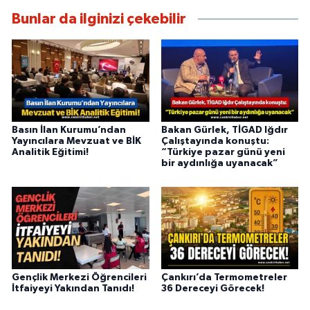
Bunlar da ilginizi çekebilir
Basın İlan Kurumu’ndan
Bakan Gürlek, TİGAD Iğdır
Yayıncılara Mevzuat ve BİK
Çalıştayında konuştu:
Analitik Eğitimi!
“Türkiye pazar günü yeni
bir aydınlığa uyanacak”
Gençlik Merkezi Öğrencileri
Çankırı’da Termometreler
İtfaiyeyi Yakından Tanıdı!
36 Dereceyi Görecek!