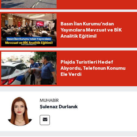
Basın İlan Kurumu’ndan
Yayıncılara Mevzuat ve BİK
Analitik Eğitimi!
Plajda Turistleri Hedef
Alıyordu, Telefonun Konumu
Ele Verdi
MUHABIR
Şulenaz Durlanık