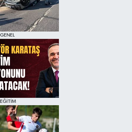
KÜLTÜR SANAT
MAGAZİN
GENEL
SAĞLIK
SİYASET
SPOR
TEKNOLOJİ
VİZYONDAKİLER
EĞİTİM
YAŞAM