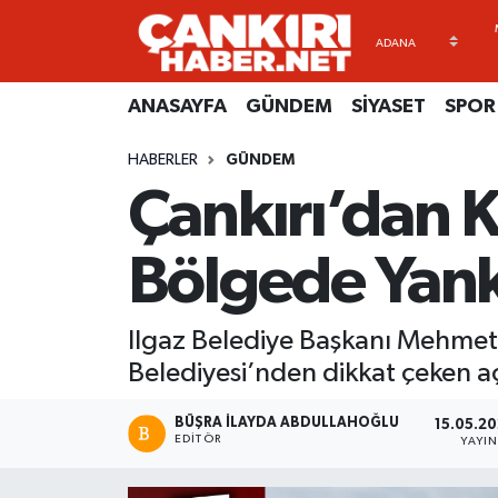
ANASAYFA
Künye
Merkez Hava Durumu
ANASAYFA
GÜNDEM
SİYASET
SPOR
GÜNDEM
İletişim
Merkez Trafik Yoğunluk Haritası
HABERLER
GÜNDEM
Çankırı’dan 
SİYASET
Gizlilik Sözleşmesi
Süper Lig Puan Durumu ve Fikstür
SPOR
BİYOGRAFİLER
Tüm Manşetler
Bölgede Yank
EKONOMİ
EKONOMİ
Son Dakika Haberleri
Ilgaz Belediye Başkanı Mehmet 
EĞİTİM
GENEL
Haber Arşivi
Belediyesi’nden dikkat çeken a
RESMİ İLANLAR
GÜNDEM
BÜŞRA İLAYDA ABDULLAHOĞLU
15.05.20
EDITÖR
YAYI
kimdir-nedir-nasil