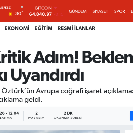
DOLAR
GÜNDEM
SİYASET
SPOR
°
30
47,7436
0.18
EURO
55,2510
0.32
EKONOMİ
EĞİTİM
RESMİ İLANLAR
STERLİN
64,4811
0.38
GRAM ALTIN
Kritik Adım! Bekle
6660.55
0
BİST100
13.779
-14
ı Uyandırdı
BITCOIN
64.840,97
-0.15
Öztürk’ün Avrupa coğrafi işaret açıklamas
çıklama geldi.
26 - 12:04
2
2 DK
NLANMA
PAYLAŞIM
OKUNMA SÜRESI