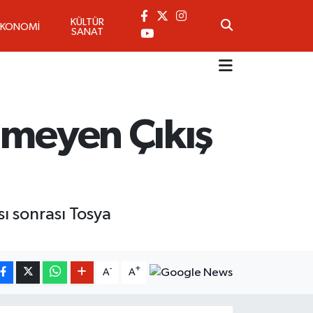
KÜLTÜR
EKONOMİ
SANAT
nmeyen Çıkış
ı sonrası Tosya
-
+
A
A