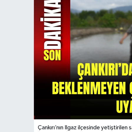
KÜLTÜR SANAT
MAGAZİN
SAĞLIK
SİYASET
SPOR
TEKNOLOJİ
VİZYONDAKİLER
YAŞAM
Çankırı’nın Ilgaz ilçesinde yetiştirilen s