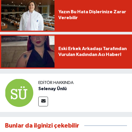
Yazın Bu Hata Dişlerinize Zarar
Verebilir
Eski Erkek Arkadaşı Tarafından
Vurulan Kadından Acı Haber!
EDITÖR HAKKINDA
Selenay Ünlü
Bunlar da ilginizi çekebilir