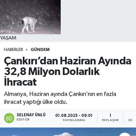
YAŞAM
HABERLER
GÜNDEM
Çankırı’dan Haziran Ayında
32,8 Milyon Dolarlık
İhracat
Almanya, Haziran ayında Çankırı’nın en fazla
ihracat yaptığı ülke oldu.
SELENAY ÜNLÜ
01.08.2025 - 09:01
1
EDITÖR
YAYINLANMA
PAYLAŞIM
OKU