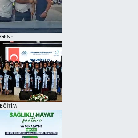
KÜLTÜR SANAT
MAGAZİN
GENEL
SAĞLIK
SİYASET
SPOR
TEKNOLOJİ
VİZYONDAKİLER
EĞİTİM
YAŞAM