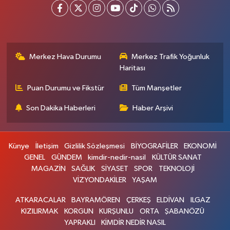
Merkez Hava Durumu
Merkez Trafik Yoğunluk
Haritası
Puan Durumu ve Fikstür
Tüm Manşetler
Son Dakika Haberleri
Haber Arşivi
Künye
İletişim
Gizlilik Sözleşmesi
BİYOGRAFİLER
EKONOMİ
GENEL
GÜNDEM
kimdir-nedir-nasil
KÜLTÜR SANAT
MAGAZİN
SAĞLIK
SİYASET
SPOR
TEKNOLOJİ
VİZYONDAKİLER
YAŞAM
ATKARACALAR
BAYRAMÖREN
ÇERKEŞ
ELDİVAN
ILGAZ
KIZILIRMAK
KORGUN
KURŞUNLU
ORTA
ŞABANÖZÜ
YAPRAKLI
KİMDİR NEDİR NASIL