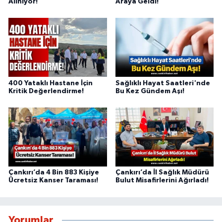
Alınıyor!
Araya Geldi!
400 Yataklı Hastane İçin
Sağlıklı Hayat Saatleri'nde
Kritik Değerlendirme!
Bu Kez Gündem Aşı!
Çankırı’da 4 Bin 883 Kişiye
Çankırı’da İl Sağlık Müdürü
Ücretsiz Kanser Taraması!
Bulut Misafirlerini Ağırladı!
Yorumlar