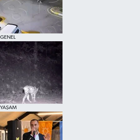
KÜLTÜR SANAT
MAGAZİN
GENEL
SAĞLIK
SİYASET
SPOR
TEKNOLOJİ
VİZYONDAKİLER
YAŞAM
YAŞAM