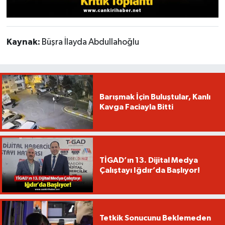
Kaynak:
Büşra İlayda Abdullahoğlu
Barışmak İçin Buluştular, Kanlı
Kavga Faciayla Bitti
TİGAD’ın 13. Dijital Medya
Çalıştayı Iğdır’da Başlıyor!
Tetkik Sonucunu Beklemeden