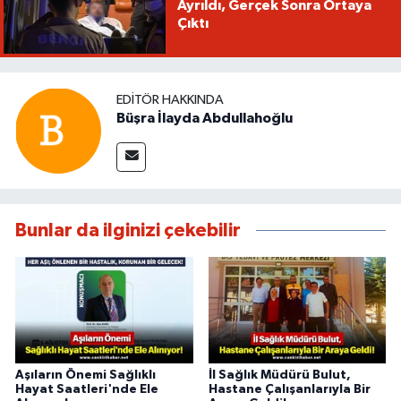
Ayrıldı, Gerçek Sonra Ortaya
Çıktı
EDITÖR HAKKINDA
Büşra İlayda Abdullahoğlu
Bunlar da ilginizi çekebilir
Aşıların Önemi Sağlıklı
İl Sağlık Müdürü Bulut,
Hayat Saatleri'nde Ele
Hastane Çalışanlarıyla Bir