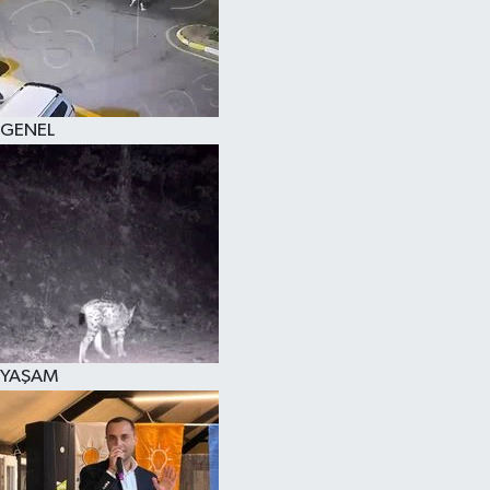
KÜLTÜR SANAT
MAGAZİN
GENEL
SAĞLIK
SİYASET
SPOR
TEKNOLOJİ
VİZYONDAKİLER
YAŞAM
YAŞAM