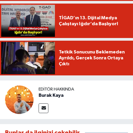
TİGAD’ın 13. Dijital Medya
Çalıştayı Iğdır’da Başlıyor!
Tetkik Sonucunu Beklemeden
Ayrıldı, Gerçek Sonra Ortaya
Çıktı
EDITÖR HAKKINDA
Burak Kaya
Bunlar da ilginizi çekebilir