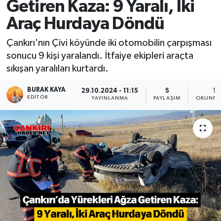
Getiren Kaza: 9 Yaralı, İki
Araç Hurdaya Döndü
Çankırı'nın Çivi köyünde iki otomobilin çarpışması
sonucu 9 kişi yaralandı. İtfaiye ekipleri araçta
sıkışan yaralıları kurtardı.
BURAK KAYA
29.10.2024 - 11:15
5
1 
EDITÖR
YAYINLANMA
PAYLAŞIM
OKUNMA