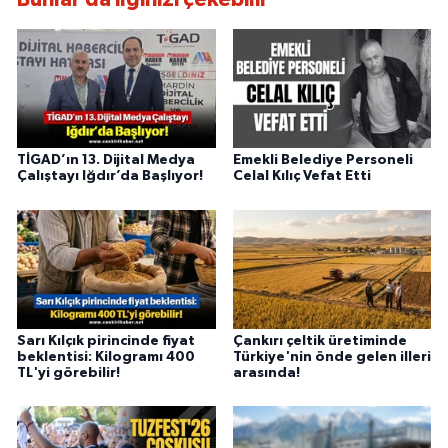
TİGAD’ın 13. Dijital Medya
Emekli Belediye Personeli
Çalıştayı Iğdır’da Başlıyor!
Celal Kılıç Vefat Etti
Sarı Kılçık pirincinde fiyat
Çankırı çeltik üretiminde
beklentisi: Kilogramı 400
Türkiye'nin önde gelen illeri
TL'yi görebilir!
arasında!