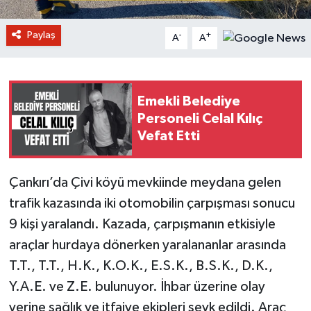
Paylaş
-
+
A
A
Emekli Belediye
Personeli Celal Kılıç
Vefat Etti
Çankırı’da Çivi köyü mevkiinde meydana gelen
trafik kazasında iki otomobilin çarpışması sonucu
9 kişi yaralandı. Kazada, çarpışmanın etkisiyle
araçlar hurdaya dönerken yaralananlar arasında
T.T., T.T., H.K., K.O.K., E.S.K., B.S.K., D.K.,
Y.A.E. ve Z.E. bulunuyor. İhbar üzerine olay
yerine sağlık ve itfaiye ekipleri sevk edildi. Araç