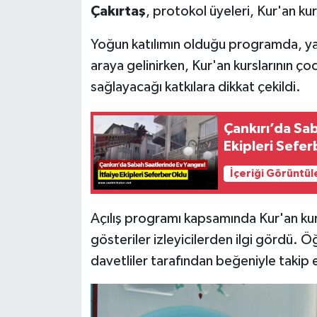
Çakırtaş
, protokol üyeleri, Kur'an kurs
Yoğun katılımın olduğu programda, ya
araya gelinirken, Kur'an kurslarının ço
sağlayacağı katkılara dikkat çekildi.
Çankırı’da Sab
Ekipleri Sefe
İçeriği Görüntül
Açılış programı kapsamında Kur'an kurs
gösteriler izleyicilerden ilgi gördü. Ö
davetliler tarafından beğeniyle takip e