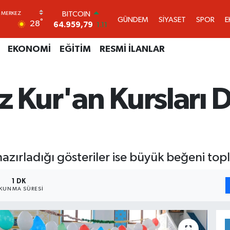
DOLAR
GÜNDEM
SİYASET
SPOR
E
°
28
47,7436
0.18
EURO
55,2510
0.32
EKONOMİ
EĞİTİM
RESMİ İLANLAR
STERLİN
64,4811
0.38
GRAM ALTIN
z Kur'an Kursları 
6660.55
0.03
BİST100
13.779
-14
BITCOIN
64.959,79
1.11
azırladığı gösteriler ise büyük beğeni topl
1 DK
KUNMA SÜRESI