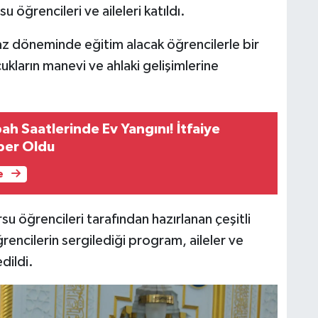
u öğrencileri ve aileleri katıldı.
z döneminde eğitim alacak öğrencilerle bir
cukların manevi ve ahlaki gelişimlerine
ah Saatlerinde Ev Yangını! İtfaiye
rber Oldu
e
u öğrencileri tarafından hazırlanan çeşitli
ğrencilerin sergilediği program, aileler ve
dildi.