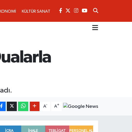
KONOMİ
KÜLTÜR SANAT
Dualarla
adı.
-
+
A
A