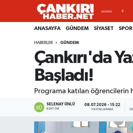
ANASAYFA
Künye
Merkez Hava Durumu
ANASAYFA
GÜNDEM
SİYASET
SPOR
GÜNDEM
İletişim
Merkez Trafik Yoğunluk Haritası
HABERLER
GÜNDEM
Çankırı'da Ya
SİYASET
Gizlilik Sözleşmesi
Süper Lig Puan Durumu ve Fikstür
SPOR
BİYOGRAFİLER
Tüm Manşetler
Başladı!
EKONOMİ
EKONOMİ
Son Dakika Haberleri
Programa katılan öğrencilerin h
EĞİTİM
GENEL
Haber Arşivi
SELENAY ÜNLÜ
08.07.2026 - 15:22
EDITÖR
YAYINLANMA
O
RESMİ İLANLAR
GÜNDEM
kimdir-nedir-nasil