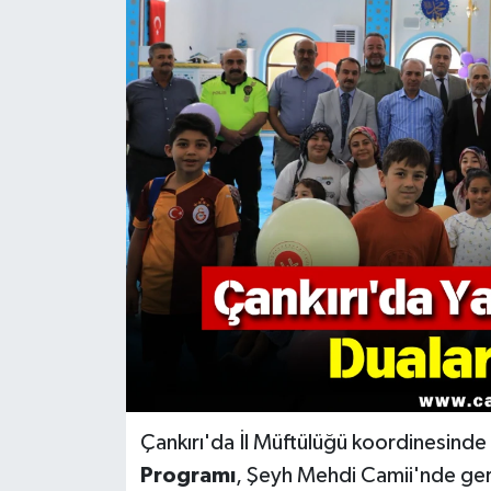
KÜLTÜR SANAT
MAGAZİN
SAĞLIK
SİYASET
SPOR
TEKNOLOJİ
VİZYONDAKİLER
YAŞAM
Çankırı'da İl Müftülüğü koordinesind
Programı
, Şeyh Mehdi Camii'nde gerç