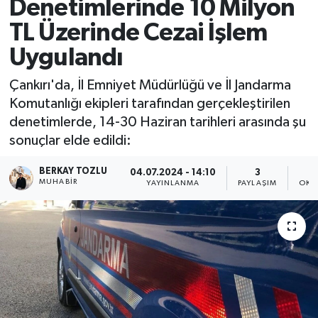
Denetimlerinde 10 Milyon
TL Üzerinde Cezai İşlem
Uygulandı
Çankırı'da, İl Emniyet Müdürlüğü ve İl Jandarma
Komutanlığı ekipleri tarafından gerçekleştirilen
denetimlerde, 14-30 Haziran tarihleri arasında şu
sonuçlar elde edildi:
BERKAY TOZLU
04.07.2024 - 14:10
3
MUHABIR
YAYINLANMA
PAYLAŞIM
OKU