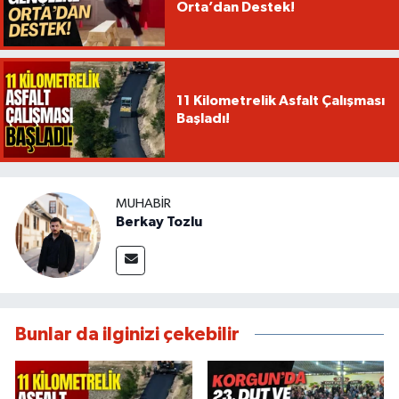
Orta’dan Destek!
11 Kilometrelik Asfalt Çalışması
Başladı!
MUHABIR
Berkay Tozlu
Bunlar da ilginizi çekebilir