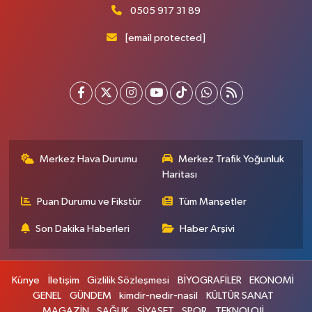
0505 917 31 89
[email protected]
Merkez Hava Durumu
Merkez Trafik Yoğunluk
Haritası
Puan Durumu ve Fikstür
Tüm Manşetler
Son Dakika Haberleri
Haber Arşivi
Künye
İletişim
Gizlilik Sözleşmesi
BİYOGRAFİLER
EKONOMİ
GENEL
GÜNDEM
kimdir-nedir-nasil
KÜLTÜR SANAT
MAGAZİN
SAĞLIK
SİYASET
SPOR
TEKNOLOJİ