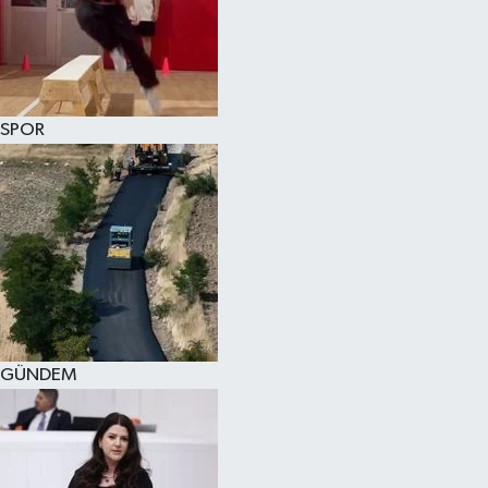
KÜLTÜR SANAT
MAGAZİN
SPOR
SAĞLIK
SİYASET
SPOR
TEKNOLOJİ
VİZYONDAKİLER
GÜNDEM
YAŞAM