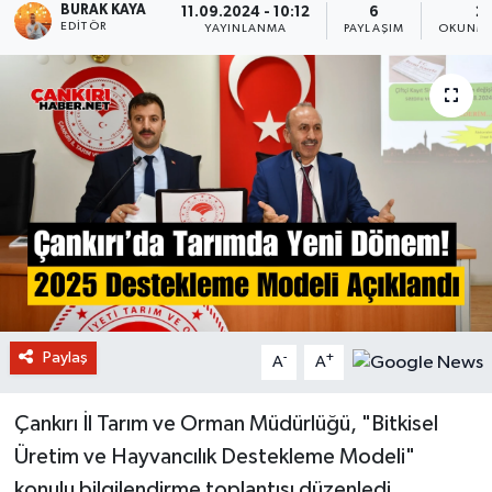
BURAK KAYA
11.09.2024 - 10:12
6
2 
EDITÖR
YAYINLANMA
PAYLAŞIM
OKUNMA
Paylaş
-
+
A
A
Çankırı İl Tarım ve Orman Müdürlüğü, "Bitkisel
Üretim ve Hayvancılık Destekleme Modeli"
konulu bilgilendirme toplantısı düzenledi.