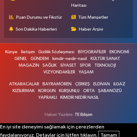
Haritası
Puan Durumu ve Fikstür
Tüm Manşetler
Son Dakika Haberleri
Haber Arşivi
Künye
İletişim
Gizlilik Sözleşmesi
BİYOGRAFİLER
EKONOMİ
GENEL
GÜNDEM
kimdir-nedir-nasil
KÜLTÜR SANAT
MAGAZİN
SAĞLIK
SİYASET
SPOR
TEKNOLOJİ
VİZYONDAKİLER
YAŞAM
ATKARACALAR
BAYRAMÖREN
ÇERKEŞ
ELDİVAN
ILGAZ
KIZILIRMAK
KORGUN
KURŞUNLU
ORTA
ŞABANÖZÜ
YAPRAKLI
KİMDİR NEDİR NASIL
Haber Yazılımı:
TE Bilişim
En iyi site deneyimi sağlamak için çerezlerden
faydalanıyoruz. Detaylar için lütfen tıklayın.
Tamam