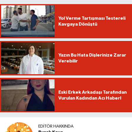
Yol Verme Tartışması Testereli
Kavgaya Dönüştü
Yazın Bu Hata Dişlerinize Zarar
Verebilir
Eski Erkek Arkadaşı Tarafından
Vurulan Kadından Acı Haber!
EDITÖR HAKKINDA