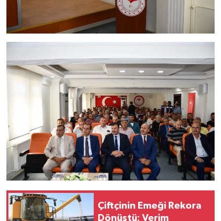
Çiftçinin Emeği Rekora
Dönüştü: Verim