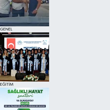
KÜLTÜR SANAT
MAGAZİN
GENEL
SAĞLIK
SİYASET
SPOR
TEKNOLOJİ
VİZYONDAKİLER
EĞİTİM
YAŞAM