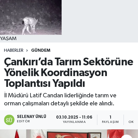
YAŞAM
HABERLER
GÜNDEM
Çankırı’da Tarım Sektörüne
Yönelik Koordinasyon
Toplantısı Yapıldı
İl Müdürü Latif Candan liderliğinde tarım ve
orman çalışmaları detaylı şekilde ele alındı.
SELENAY ÜNLÜ
03.10.2025 - 11:06
1
EDITÖR
YAYINLANMA
PAYLAŞIM
OKUN