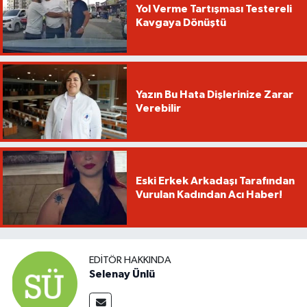
Yol Verme Tartışması Testereli
Kavgaya Dönüştü
Yazın Bu Hata Dişlerinize Zarar
Verebilir
Eski Erkek Arkadaşı Tarafından
Vurulan Kadından Acı Haber!
EDITÖR HAKKINDA
Selenay Ünlü