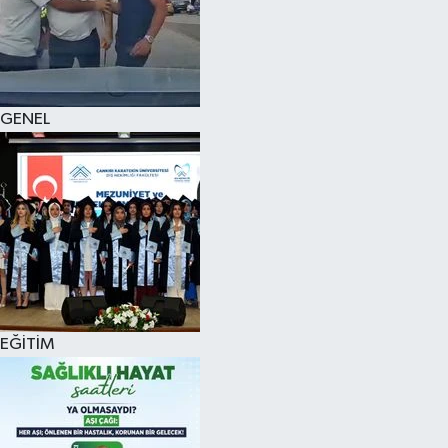
KÜLTÜR SANAT
MAGAZİN
GENEL
SAĞLIK
SİYASET
SPOR
TEKNOLOJİ
VİZYONDAKİLER
EĞİTİM
YAŞAM