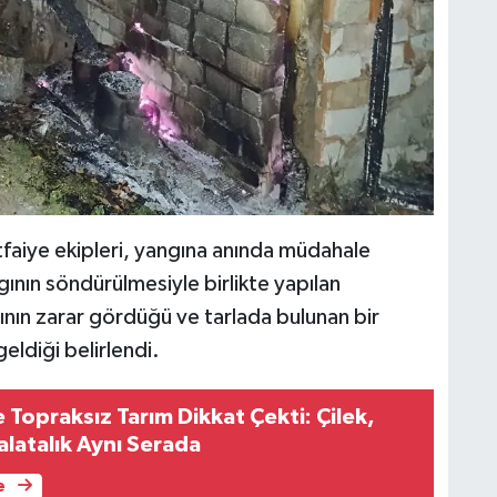
itfaiye ekipleri, yangına anında müdahale
ngının söndürülmesiyle birlikte yapılan
nın zarar gördüğü ve tarlada bulunan bir
eldiği belirlendi.
Topraksız Tarım Dikkat Çekti: Çilek,
latalık Aynı Serada
e