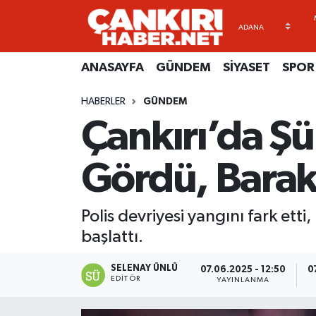
ANASAYFA
Künye
Merkez Hava Durumu
ANASAYFA
GÜNDEM
SİYASET
SPOR
GÜNDEM
İletişim
Merkez Trafik Yoğunluk Haritası
HABERLER
GÜNDEM
Çankırı’da Şü
SİYASET
Gizlilik Sözleşmesi
Süper Lig Puan Durumu ve Fikstür
SPOR
BİYOGRAFİLER
Tüm Manşetler
Gördü, Barak
EKONOMİ
EKONOMİ
Son Dakika Haberleri
Polis devriyesi yangını fark et
EĞİTİM
GENEL
Haber Arşivi
başlattı.
RESMİ İLANLAR
GÜNDEM
SELENAY ÜNLÜ
07.06.2025 - 12:50
0
EDITÖR
YAYINLANMA
kimdir-nedir-nasil