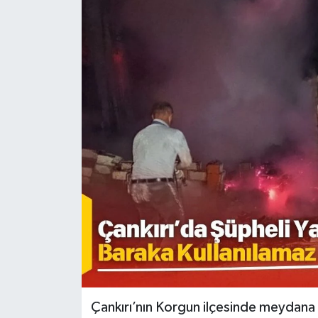
KÜLTÜR SANAT
MAGAZİN
SAĞLIK
SİYASET
SPOR
TEKNOLOJİ
VİZYONDAKİLER
YAŞAM
Çankırı’nın Korgun ilçesinde meydana 