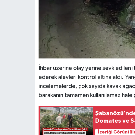
İhbar üzerine olay yerine sevk edilen 
ederek alevleri kontrol altına aldı. Ya
incelemelerde, çok sayıda kavak ağacı
barakanın tamamen kullanılamaz hale g
Şabanözü’nde 
Domates ve Sa
İçeriği Görüntül