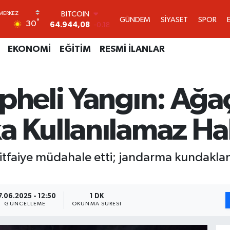
DOLAR
GÜNDEM
SİYASET
SPOR
°
30
47,7436
0.18
EURO
55,2510
0.32
EKONOMİ
EĞİTİM
RESMİ İLANLAR
STERLİN
64,4811
0.38
GRAM ALTIN
pheli Yangın: Ağaç
6660.55
0.03
BİST100
13.779
-14
a Kullanılamaz Ha
BITCOIN
64.944,08
-0.18
ti, itfaiye müdahale etti; jandarma kundakl
7.06.2025 - 12:50
1 DK
GÜNCELLEME
OKUNMA SÜRESI