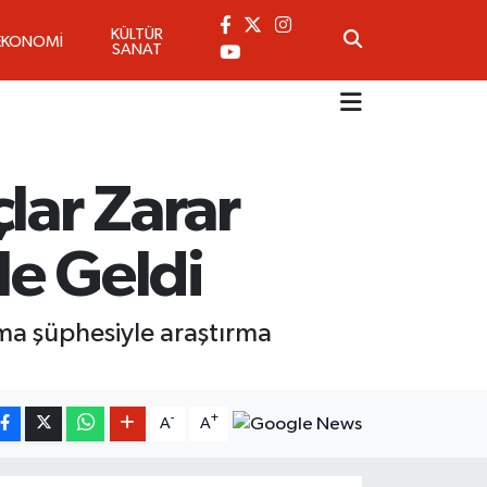
KÜLTÜR
EKONOMİ
SANAT
lar Zarar
le Geldi
ama şüphesiyle araştırma
-
+
A
A