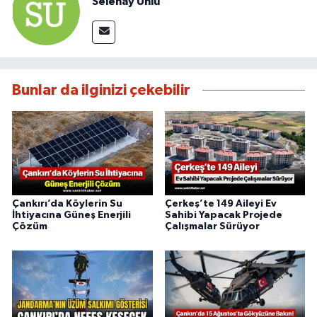
Selenay Ünlü
Bunlar da ilginizi çekebilir
Çankırı’da Köylerin Su
Çerkeş’te 149 Aileyi Ev
İhtiyacına Güneş Enerjili
Sahibi Yapacak Projede
Çözüm
Çalışmalar Sürüyor