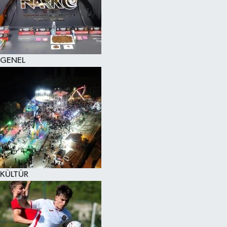
KÜLTÜR SANAT
MAGAZİN
GENEL
SAĞLIK
SİYASET
SPOR
TEKNOLOJİ
VİZYONDAKİLER
KÜLTÜR
YAŞAM