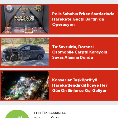
Polis Sabahın Erken Saatlerinde
Harekete Geçti! Bartın’da
Operasyon
Tır Savruldu, Dorsesi
Otomobile Çarptı! Karayolu
Savaş Alanına Döndü
Konserler Taşköprü’yü
Hareketlendirdi! İlçeye Her
Gün On Binlerce Kişi Geliyor
EDITÖR HAKKINDA