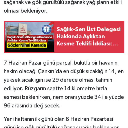
sağanak ve gök gürültülü sağanak yağışların etkili
olması bekleniyor.
Sağlık-Sen Üst Delegesi
Hakkında Aylıktan
Kesme Teklifi İddiası:
Gözler Nihai Kararda
7 Haziran Pazar günü parçalı bulutlu bir havanın
hakim olacağı Çankırı’da en düşük sıcaklığın 14, en
yüksek sıcaklığın ise 29 derece olması tahmin
ediliyor. Rüzgarın saatte 14 kilometre hızla
esmesi beklenirken, nem oranı yüzde 34 ile yüzde
96 arasında değişecek.
Yeni haftanın ilk günü olan 8 Haziran Pazartesi
günü ise gök gürültülü sağanak yağış bekleniyor.