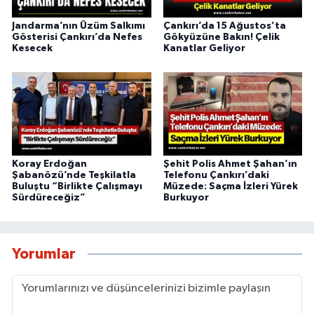
Jandarma’nın Üzüm Salkımı
Çankırı’da 15 Ağustos’ta
Gösterisi Çankırı’da Nefes
Gökyüzüne Bakın! Çelik
Kesecek
Kanatlar Geliyor
Koray Erdoğan
Şehit Polis Ahmet Şahan’ın
Şabanözü’nde Teşkilatla
Telefonu Çankırı’daki
Buluştu “Birlikte Çalışmayı
Müzede: Saçma İzleri Yürek
Sürdüreceğiz”
Burkuyor
Yorumlar