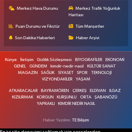
Merkez Hava Durumu
Merkez Trafik Yoğunluk
Haritası
Puan Durumu ve Fikstür
Tüm Manşetler
Son Dakika Haberleri
Haber Arşivi
Künye
İletişim
Gizlilik Sözleşmesi
BİYOGRAFİLER
EKONOMİ
GENEL
GÜNDEM
kimdir-nedir-nasil
KÜLTÜR SANAT
MAGAZİN
SAĞLIK
SİYASET
SPOR
TEKNOLOJİ
VİZYONDAKİLER
YAŞAM
ATKARACALAR
BAYRAMÖREN
ÇERKEŞ
ELDİVAN
ILGAZ
KIZILIRMAK
KORGUN
KURŞUNLU
ORTA
ŞABANÖZÜ
YAPRAKLI
KİMDİR NEDİR NASIL
Haber Yazılımı:
TE Bilişim