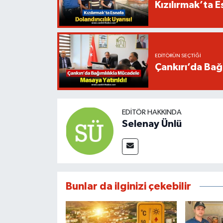
Kızılırmak’ta E
EDITÖRÜN SEÇTIĞI
Çankırı’da Bağı
EDITÖR HAKKINDA
Selenay Ünlü
Bunlar da ilginizi çekebilir