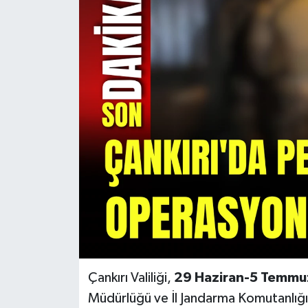
KÜLTÜR SANAT
MAGAZİN
SAĞLIK
SİYASET
SPOR
TEKNOLOJİ
VİZYONDAKİLER
YAŞAM
Çankırı Valiliği,
29 Haziran-5 Temmu
Müdürlüğü ve İl Jandarma Komutanlığı e