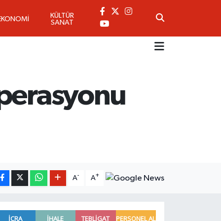
KÜLTÜR
EKONOMİ
SANAT
Operasyonu
-
+
A
A