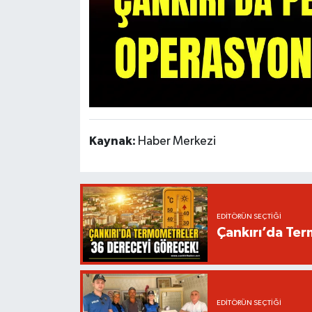
Kaynak:
Haber Merkezi
EDITÖRÜN SEÇTIĞI
Çankırı’da Te
EDITÖRÜN SEÇTIĞI