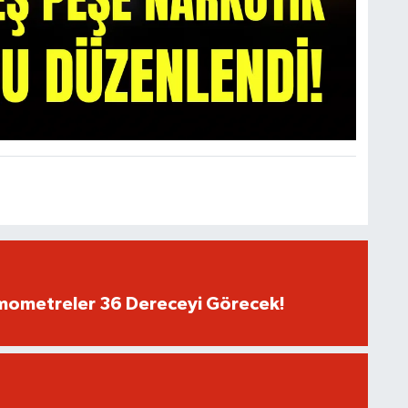
rmometreler 36 Dereceyi Görecek!