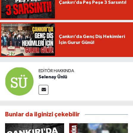
Çankırı’da Peş Peşe 3 Sarsıntı!
Çankırı’da Genç Diş Hekimleri
İçin Gurur Günü!
EDITÖR HAKKINDA
Selenay Ünlü
Bunlar da ilginizi çekebilir