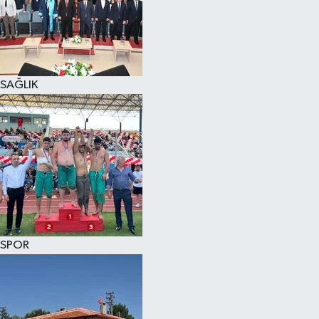
KÜLTÜR SANAT
MAGAZİN
SAĞLIK
SAĞLIK
SİYASET
SPOR
TEKNOLOJİ
VİZYONDAKİLER
SPOR
YAŞAM