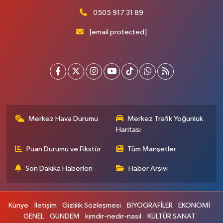
0505 917 31 89
[email protected]
Merkez Hava Durumu
Merkez Trafik Yoğunluk
Haritası
Puan Durumu ve Fikstür
Tüm Manşetler
Son Dakika Haberleri
Haber Arşivi
Künye
İletişim
Gizlilik Sözleşmesi
BİYOGRAFİLER
EKONOMİ
GENEL
GÜNDEM
kimdir-nedir-nasil
KÜLTÜR SANAT