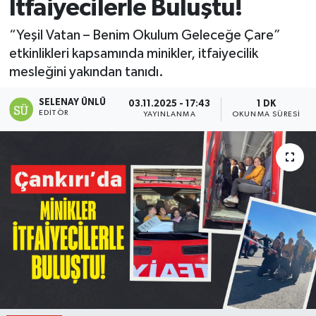
İtfaiyecilerle Buluştu!
“Yeşil Vatan – Benim Okulum Geleceğe Çare”
etkinlikleri kapsamında minikler, itfaiyecilik
mesleğini yakından tanıdı.
SELENAY ÜNLÜ
03.11.2025 - 17:43
1 DK
EDITÖR
YAYINLANMA
OKUNMA SÜRESI