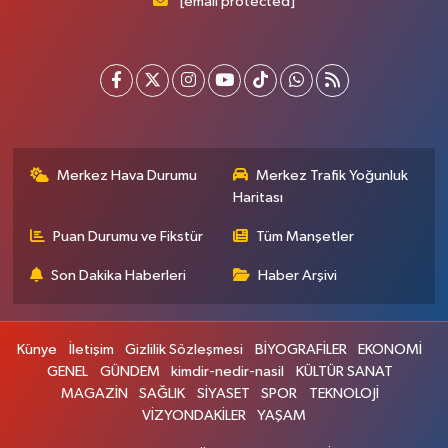
[email protected]
Merkez Hava Durumu
Merkez Trafik Yoğunluk
Haritası
Puan Durumu ve Fikstür
Tüm Manşetler
Son Dakika Haberleri
Haber Arşivi
Künye
İletişim
Gizlilik Sözleşmesi
BİYOGRAFİLER
EKONOMİ
GENEL
GÜNDEM
kimdir-nedir-nasil
KÜLTÜR SANAT
MAGAZİN
SAĞLIK
SİYASET
SPOR
TEKNOLOJİ
VİZYONDAKİLER
YAŞAM