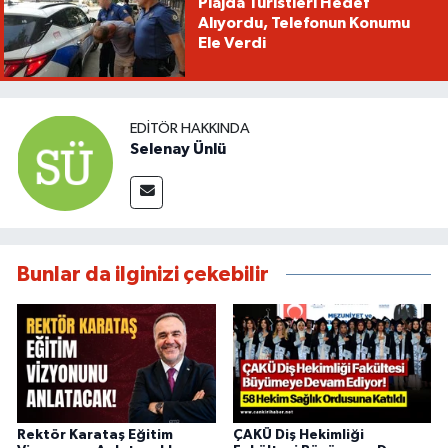
Plajda Turistleri Hedef
Alıyordu, Telefonun Konumu
Ele Verdi
EDITÖR HAKKINDA
Selenay Ünlü
Bunlar da ilginizi çekebilir
Rektör Karataş Eğitim
ÇAKÜ Diş Hekimliği