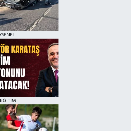
KÜLTÜR SANAT
MAGAZİN
GENEL
SAĞLIK
SİYASET
SPOR
TEKNOLOJİ
VİZYONDAKİLER
EĞİTİM
YAŞAM