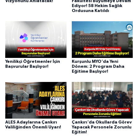
Vizyonunu Anlatacak!
Fakültesi Büyümeye Devam
Ediyor! 58 Hekim Sağlık
Ordusuna Katıldı
Yenilikçi Öğretmenler İçin
Kurşunlu MYO'da Yeni
Başvurular Başlıyor!
Dönem: 2 Program Daha
Eğitime Başlıyor!
ALES Adaylarına Çankırı
Çankırı'da Okullarda Görev
Valiliğinden Önemli Uyarı!
Yapacak Personele Zorunlu
Eğitim!