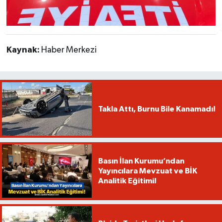
Kaynak:
Haber Merkezi
Takla Attı, Burnu Bile Kanamadı!
Basın İlan Kurumu’ndan
Yayıncılara Mevzuat ve BİK
Analitik Eğitimi!