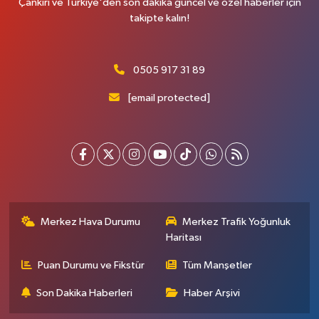
Çankırı ve Türkiye'den son dakika güncel ve özel haberler için
takipte kalın!
0505 917 31 89
[email protected]
Merkez Hava Durumu
Merkez Trafik Yoğunluk
Haritası
Puan Durumu ve Fikstür
Tüm Manşetler
Son Dakika Haberleri
Haber Arşivi