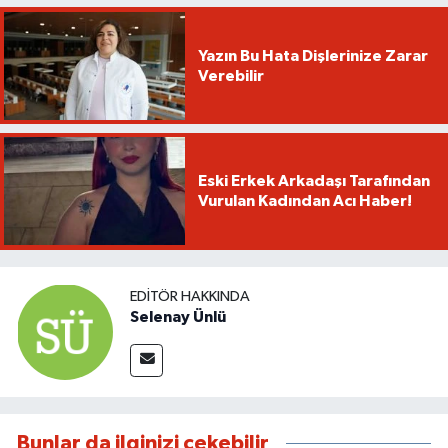
Yazın Bu Hata Dişlerinize Zarar
Verebilir
Eski Erkek Arkadaşı Tarafından
Vurulan Kadından Acı Haber!
EDITÖR HAKKINDA
Selenay Ünlü
Bunlar da ilginizi çekebilir