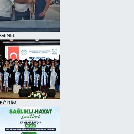
KÜLTÜR SANAT
MAGAZİN
GENEL
SAĞLIK
SİYASET
SPOR
TEKNOLOJİ
VİZYONDAKİLER
EĞİTİM
YAŞAM