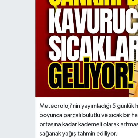
KÜLTÜR SANAT
MAGAZİN
SAĞLIK
SİYASET
SPOR
TEKNOLOJİ
VİZYONDAKİLER
Meteoroloji'nin yayımladığı 5 günlük 
boyunca parçalı bulutlu ve sıcak bir hav
YAŞAM
ortasına kadar kademeli olarak artma
sağanak yağış tahmin ediliyor.