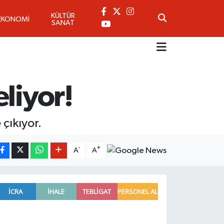
KÜLTÜR
EKONOMİ
SANAT
liyor!
çıkıyor.
-
+
A
A