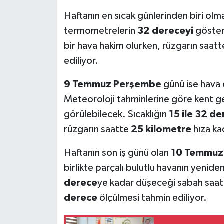
Haftanın en sıcak günlerinden biri ol
termometrelerin
32 dereceyi
gösterm
bir hava hakim olurken, rüzgarın saat
ediliyor.
9 Temmuz Perşembe
günü ise hava 
Meteoroloji tahminlerine göre kent 
görülebilecek. Sıcaklığın
15 ile 32 d
rüzgarın saatte
25 kilometre
hıza ka
Haftanın son iş günü olan
10 Temmuz
birlikte parçalı bulutlu havanın yenide
derece
ye kadar düşeceği sabah saatl
derece
ölçülmesi tahmin ediliyor.