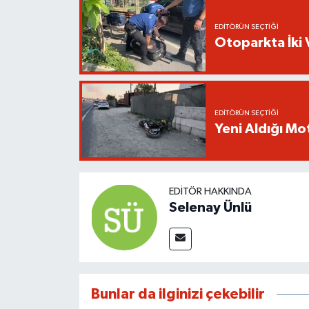
EDITÖRÜN SEÇTIĞI
Otoparkta İki 
EDITÖRÜN SEÇTIĞI
Yeni Aldığı Mo
EDITÖR HAKKINDA
Selenay Ünlü
Bunlar da ilginizi çekebilir