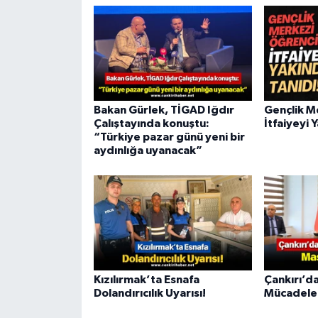
Bakan Gürlek, TİGAD Iğdır
Gençlik M
Çalıştayında konuştu:
İtfaiyeyi 
“Türkiye pazar günü yeni bir
aydınlığa uyanacak”
Kızılırmak’ta Esnafa
Çankırı’da
Dolandırıcılık Uyarısı!
Mücadele 