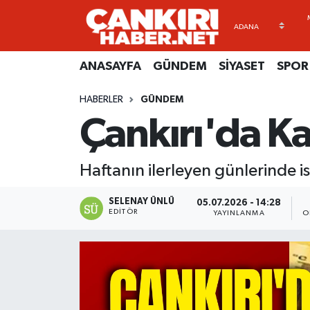
ANASAYFA
Künye
Merkez Hava Durumu
ANASAYFA
GÜNDEM
SİYASET
SPOR
GÜNDEM
İletişim
Merkez Trafik Yoğunluk Haritası
HABERLER
GÜNDEM
Çankırı'da Ka
SİYASET
Gizlilik Sözleşmesi
Süper Lig Puan Durumu ve Fikstür
SPOR
BİYOGRAFİLER
Tüm Manşetler
Haftanın ilerleyen günlerinde is
EKONOMİ
EKONOMİ
Son Dakika Haberleri
SELENAY ÜNLÜ
05.07.2026 - 14:28
EDITÖR
YAYINLANMA
O
EĞİTİM
GENEL
Haber Arşivi
RESMİ İLANLAR
GÜNDEM
kimdir-nedir-nasil