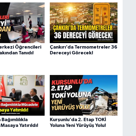
erkezi Öğrencileri
Çankırı’da Termometreler 36
Yakından Tanıdı!
Dereceyi Görecek!
 Bağımlılıkla
Kurşunlu’da 2. Etap TOKİ
Masaya Yatırıldı!
Yoluna Yeni Yürüyüş Yolu!