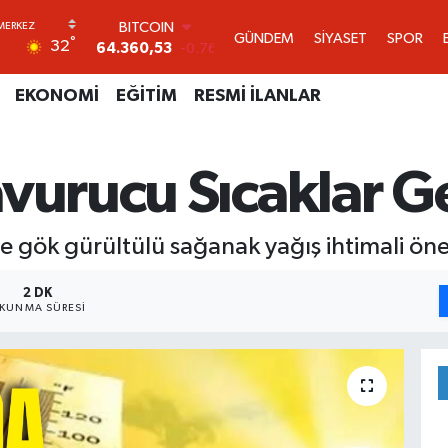
DOLAR
GÜNDEM
SİYASET
SPOR
°
32
47,7069
0.17
EURO
55,0265
0.01
EKONOMİ
EĞİTİM
RESMİ İLANLAR
STERLİN
64,1897
0.02
GRAM ALTIN
vurucu Sıcaklar Ge
6618.49
2.12
BİST100
13.887
64
BITCOIN
e gök gürültülü sağanak yağış ihtimali öne 
64.360,53
-0.76
2 DK
KUNMA SÜRESI