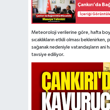
Çankırı’da Bağ
İçeriği Görüntül
Meteoroloji verilerine göre, hafta boy
sıcaklıkların etkili olması beklenirke
sağanak nedeniyle vatandaşların ani ha
tavsiye ediliyor.